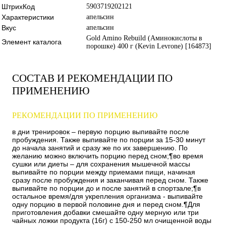
ШтрихКод
5903719202121
Характеристики
апельсин
Вкус
апельсин
Gold Amino Rebuild (Аминокислоты в
Элемент каталога
порошке) 400 г (Kevin Levrone) [164873]
СОСТАВ И РЕКОМЕНДАЦИИ ПО
ПРИМЕНЕНИЮ
РЕКОМЕНДАЦИИ ПО ПРИМЕНЕНИЮ
в дни тренировок – первую порцию выпивайте после
пробуждения. Также выпивайте по порции за 15-30 минут
до начала занятий и сразу же по их завершению. По
желанию можно включить порцию перед сном;¶во время
сушки или диеты – для сохранения мышечной массы
выпивайте по порции между приемами пищи, начиная
сразу после пробуждения и заканчивая перед сном. Также
выпивайте по порции до и после занятий в спортзале;¶в
остальное время/для укрепления организма - выпивайте
одну порцию в первой половине дня и перед сном.¶Для
приготовления добавки смешайте одну мерную или три
чайных ложки продукта (16г) с 150-250 мл очищенной воды