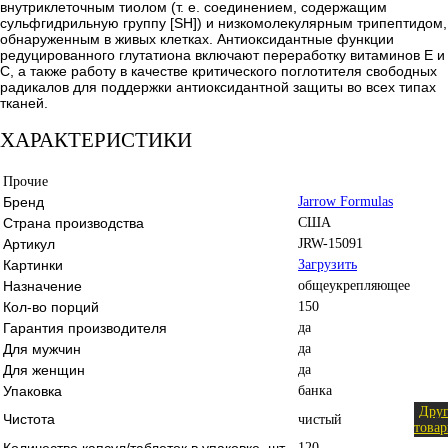
внутриклеточным тиолом (т. е. соединением, содержащим
сульфгидрильную группу [SH]) и низкомолекулярным трипептидом,
обнаруженным в живых клетках. Антиоксидантные функции
редуцированного глутатиона включают переработку витаминов Е и
С, а также работу в качестве критического поглотителя свободных
радикалов для поддержки антиоксидантной защиты во всех типах
тканей.
ХАРАКТЕРИСТИКИ
Прочие
Бренд
Jarrow Formulas
Страна производства
США
Артикул
JRW-15091
Картинки
Загрузить
Назначение
общеукрепляющее
Кол-во порций
150
Гарантия производителя
да
Для мужчин
да
Для женщин
да
Упаковка
банка
Дру
Чистота
чистый
това
Количество капсул/таблеток в упаковке, шт.
120