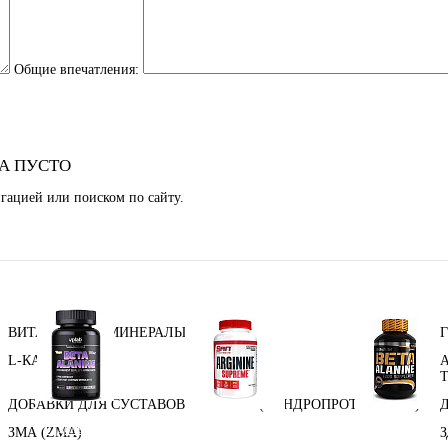
Общие впечатления:
А ПУСТО
гацией или поиском по сайту.
ВИТАМИНЫ И МИНЕРАЛЫ
L-КАРНИТИН
ДОБАВКИ ДЛЯ СУСТАВОВ И СВЯЗОК (ХОНДРОПРОТЕКТОРЫ)
Аминокислоты
Аргинин (l-arginine)
Бета-аланин
отдельные
ЗМА (ZMA)