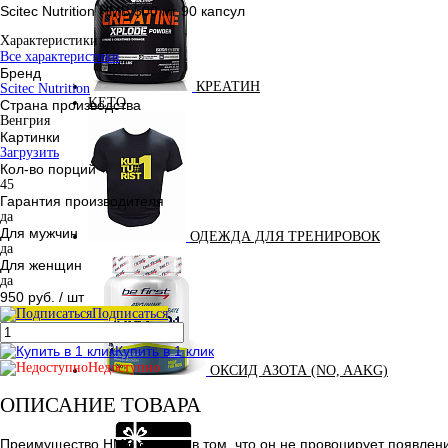
Scitec Nutrition HMB 500 мг 90 капсул
Характеристики:
Все характеристики
Бренд
КРЕАТИН
Scitec Nutrition
KETO
Страна производства
Венгрия
Картинки
Загрузить
Кол-во порций
45
Гарантия производителя
да
Для мужчин
ОДЕЖДА ДЛЯ ТРЕНИРОВОК
да
Для женщин
да
950 руб.
/ шт
Подписаться
Купить в 1 клик
Недоступно
ОКСИД АЗОТА (NO, AAKG)
ОПИСАНИЕ ТОВАРА
Преимущество HMB состоит в том, что он не провоцирует появлени