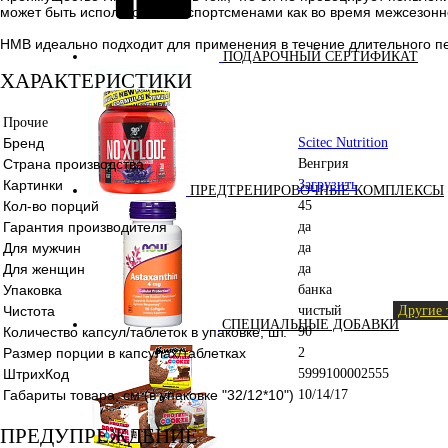
может быть использоваться спортсменами как во время межсезонно
HMB идеально подходит для применения в течение длительного п
ПОДАРОЧНЫЙ СЕРТИФИКАТ
ХАРАКТЕРИСТИКИ
Прочие
Бренд
Scitec Nutrition
Страна производства
Венгрия
Картинки
Загрузить
ПРЕДТРЕНИРОВОЧНЫЕ КОМПЛЕКСЫ
Кол-во порций
45
Гарантия производителя
да
Для мужчин
да
Для женщин
да
Упаковка
банка
Чистота
чистый
Другие 
СПЕЦИАЛЬНЫЕ ДОБАВКИ
Количество капсул/таблеток в упаковке, шт.
90
Размер порции в капсулах/таблетках
2
ШтрихКод
5999100002555
Габариты товара, см (в упаковке "32/12*10")
10/14/17
ПРЕДУПРЕЖДЕНИЕ