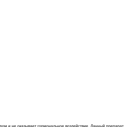
ором и не оказывает гормональное воздействие. Данный препарат