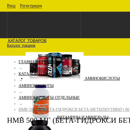
Вход
Регистрация
КАТАЛОГ ТОВАРОВ
Каталог товаров
ГЛАВНАЯ СТРАНИЦА
→
КАТАЛОГ ТОВАРОВ
АМИНОКИСЛОТЫ
→
АМИНОКИСЛОТЫ
→
АМИНОКИСЛОТЫ ОТДЕЛЬНЫЕ
→
HMB 500 МГ (БЕТА-ГИДРОКСИ БЕТА-МЕТИЛБУТИРАТ) 90
ВИТАМИНЫ И МИНЕРАЛЫ
HMB 500 МГ (БЕТА-ГИДРОКСИ БЕ