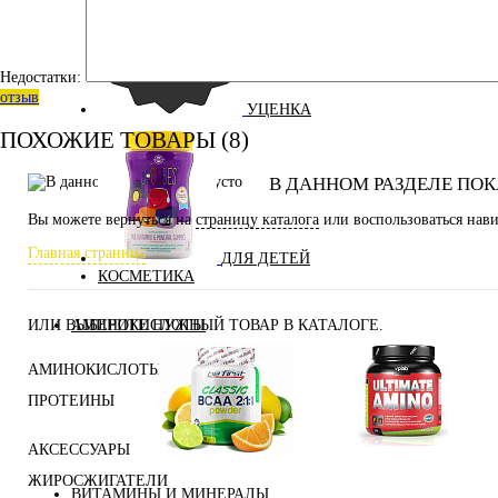
Недостатки:
отзыв
УЦЕНКА
ПОХОЖИЕ ТОВАРЫ (8)
В ДАННОМ РАЗДЕЛЕ ПОК
Вы можете вернуться на
страницу каталога
или воспользоваться нави
Главная страница
ДЛЯ ДЕТЕЙ
КОСМЕТИКА
АМИНОКИСЛОТЫ
ИЛИ ВЫБЕРИТЕ НУЖНЫЙ ТОВАР В КАТАЛОГЕ.
АМИНОКИСЛОТЫ
ПРОТЕИНЫ
АКСЕССУАРЫ
Аминокислоты
Bcaa
комплексные
ЖИРОСЖИГАТЕЛИ
ВИТАМИНЫ И МИНЕРАЛЫ