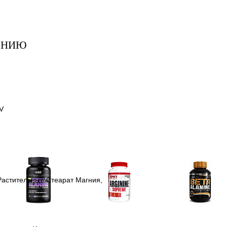
ЕНИЮ
V
Растительный Стеарат Магния,
Аминокислоты
Аргинин (l-arginine)
Бета-аланин
отдельные