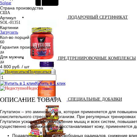
Solgar
Страна производства
США
ПОДАРОЧНЫЙ СЕРТИФИКАТ
Артикул
SOL-01351
Картинки
Загрузить
Кол-во порций
60
Гарантия производителя
да
Для мужчин
ПРЕДТРЕНИРОВОЧНЫЕ КОМПЛЕКСЫ
да
4 800 руб.
/ шт
Подписаться
Купить в 1 клик
Недоступно
ОПИСАНИЕ ТОВАРА
СПЕЦИАЛЬНЫЕ ДОБАВКИ
Глутатион – это аминокислота, которая применяется для повышен
окислительного стресса на организм. При регулярных тренировках
Глутатион ускоряет восстановление мышц и всех систем, повышает
существенно омолаживает и восстанавливает кожу, применяется дл
Подавление активности свободных радикалов, снижение вли