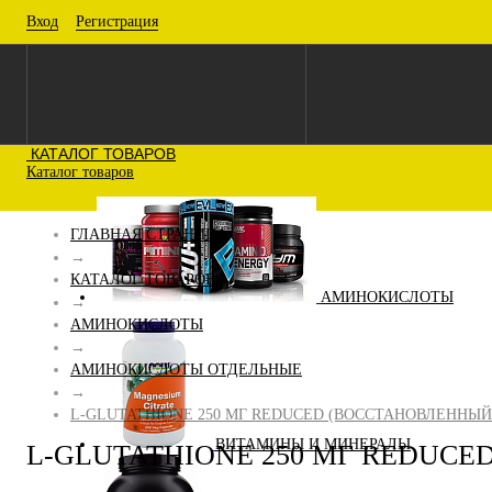
Вход
Регистрация
КАТАЛОГ ТОВАРОВ
Каталог товаров
ГЛАВНАЯ СТРАНИЦА
→
КАТАЛОГ ТОВАРОВ
АМИНОКИСЛОТЫ
→
АМИНОКИСЛОТЫ
→
АМИНОКИСЛОТЫ ОТДЕЛЬНЫЕ
→
L-GLUTATHIONE 250 МГ REDUCED (ВОССТАНОВЛЕННЫЙ 
ВИТАМИНЫ И МИНЕРАЛЫ
L-GLUTATHIONE 250 МГ REDUCE