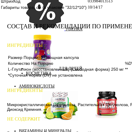
ШтрихКод
033984013513
Габариты товара, см (в упаковке "32/12*10")
10/14/17
СОСТАВ И РЕКОМЕНДАЦИИ ПО ПРИМЕН
УЦЕНКА
ИНГРЕДИЕНТЫ
Размер Порции: 1 Овощная капсула
Количество На Порцию
%D
ДЛЯ ДЕТЕЙ
L-Глутатион (восстановленный) (Свободная форма)
250 мг
**
КОСМЕТИКА
*Суточная норма (DV) не установлена
АМИНОКИСЛОТЫ
ИНГРЕДИЕНТЫ
Микрокристаллическая Целлюлоза, Растительная Целлюлоза, 
Диоксид Кремния.
НЕ СОДЕРЖИТ
Аминокислоты
Bcaa
комплексные
ВИТАМИНЫ И МИНЕРАЛЫ