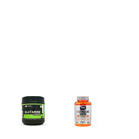
Глутамин
Цитрулин (l-citrulline)