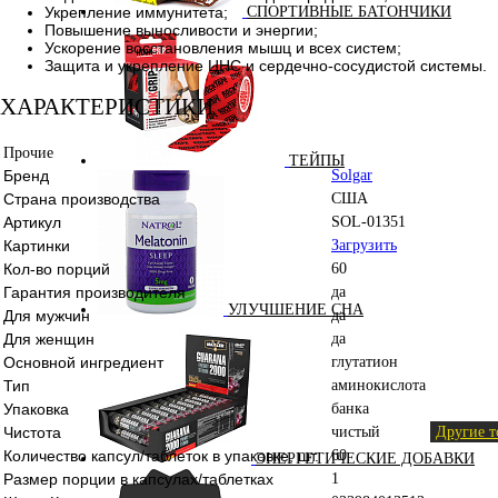
Укрепление иммунитета;
СПОРТИВНЫЕ БАТОНЧИКИ
Повышение выносливости и энергии;
Ускорение восстановления мышц и всех систем;
Защита и укрепление ЦНС и сердечно-сосудистой системы.
ХАРАКТЕРИСТИКИ
Прочие
ТЕЙПЫ
Бренд
Solgar
Страна производства
США
Артикул
SOL-01351
Картинки
Загрузить
Кол-во порций
60
Гарантия производителя
да
УЛУЧШЕНИЕ СНА
Для мужчин
да
Для женщин
да
Основной ингредиент
глутатион
Тип
аминокислота
Упаковка
банка
Чистота
чистый
Другие т
Количество капсул/таблеток в упаковке, шт.
60
ЭНЕРГЕТИЧЕСКИЕ ДОБАВКИ
Размер порции в капсулах/таблетках
1