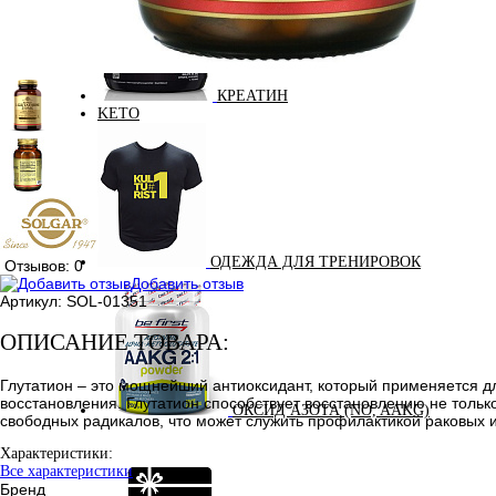
КРЕАТИН
KETO
ОДЕЖДА ДЛЯ ТРЕНИРОВОК
Отзывов: 0
Добавить отзыв
Артикул:
SOL-01351
ОПИСАНИЕ ТОВАРА:
Глутатион – это мощнейший антиоксидант, который применяется дл
восстановления. Глутатион способствует восстановлению не тольк
ОКСИД АЗОТА (NO, AAKG)
свободных радикалов, что может служить профилактикой раковых 
Характеристики:
Все характеристики
Бренд