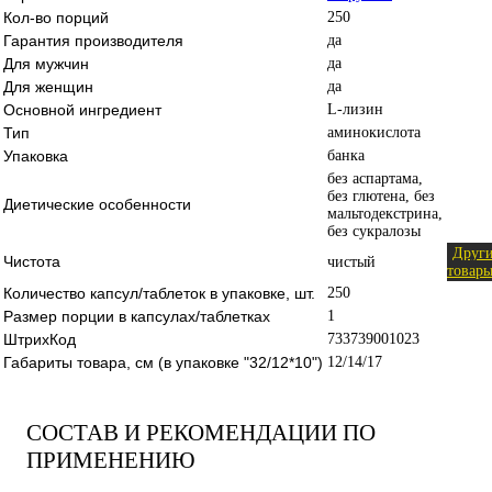
Кол-во порций
250
Гарантия производителя
да
Для мужчин
да
Для женщин
да
Основной ингредиент
L-лизин
Тип
аминокислота
Упаковка
банка
без аспартама,
без глютена, без
Диетические особенности
мальтодекстрина,
без сукралозы
Друг
Чистота
чистый
товар
Количество капсул/таблеток в упаковке, шт.
250
Размер порции в капсулах/таблетках
1
ШтрихКод
733739001023
Габариты товара, см (в упаковке "32/12*10")
12/14/17
СОСТАВ И РЕКОМЕНДАЦИИ ПО
ПРИМЕНЕНИЮ