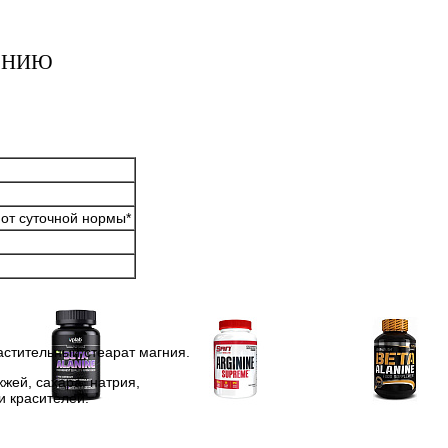
ЕНИЮ
от суточной нормы*
стительный стеарат магния.
жей, сахара, натрия,
и красителей.
Аминокислоты
Аргинин (l-arginine)
Бета-аланин
отдельные