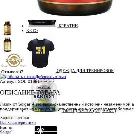
КРЕАТИН
KETO
ОДЕЖДА ДЛЯ ТРЕНИРОВОК
Отзывов: 0
Добавить отзыв
Артикул:
SOL-01681
ОПИСАНИЕ ТОВАРА:
Лизин от Solgar – это высококачественный источник незаменимой 
поддерживает иммунную защиту организма, ускоряет метаболическ
ОКСИД АЗОТА (NO, AAKG)
Характеристики:
Все характеристики
Бренд
Solgar