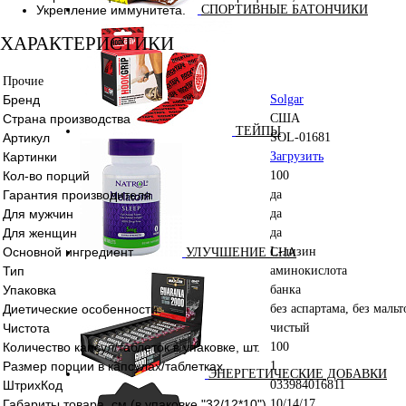
Укрепление иммунитета.
СПОРТИВНЫЕ БАТОНЧИКИ
ХАРАКТЕРИСТИКИ
Прочие
Бренд
Solgar
Страна производства
США
ТЕЙПЫ
Артикул
SOL-01681
Картинки
Загрузить
Кол-во порций
100
Гарантия производителя
да
Для мужчин
да
Для женщин
да
Основной ингредиент
L-лизин
УЛУЧШЕНИЕ СНА
Тип
аминокислота
Упаковка
банка
Диетические особенности
без аспартама, без маль
Чистота
чистый
Количество капсул/таблеток в упаковке, шт.
100
Размер порции в капсулах/таблетках
1
ЭНЕРГЕТИЧЕСКИЕ ДОБАВКИ
ШтрихКод
033984016811
Габариты товара, см (в упаковке "32/12*10")
10/14/17