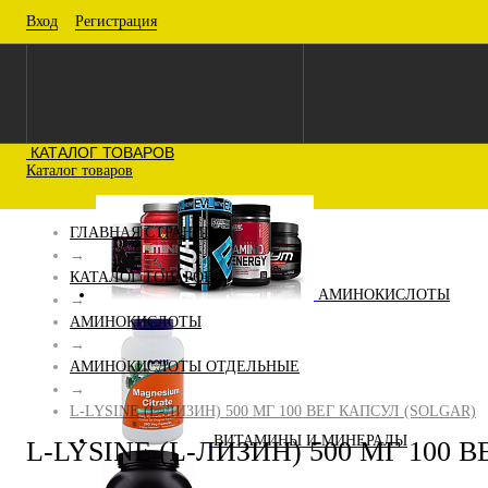
Вход
Регистрация
КАТАЛОГ ТОВАРОВ
Каталог товаров
ГЛАВНАЯ СТРАНИЦА
→
КАТАЛОГ ТОВАРОВ
АМИНОКИСЛОТЫ
→
АМИНОКИСЛОТЫ
→
АМИНОКИСЛОТЫ ОТДЕЛЬНЫЕ
→
L-LYSINE (L-ЛИЗИН) 500 МГ 100 ВЕГ КАПСУЛ (SOLGAR)
ВИТАМИНЫ И МИНЕРАЛЫ
L-LYSINE (L-ЛИЗИН) 500 МГ 100 