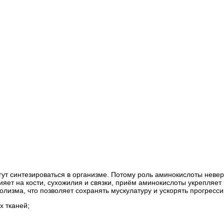
огут синтезироваться в организме. Потому роль аминокислоты нев
ияет на кости, сухожилия и связки, приём аминокислоты укрепляет
олизма, что позволяет сохранять мускулатуру и ускорять прогрес
х тканей;