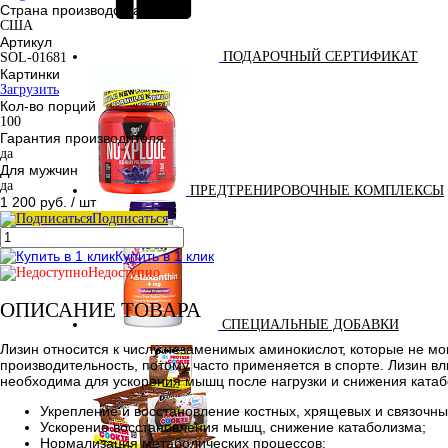
Страна производства
США
Артикул
ПОДАРОЧНЫЙ СЕРТИФИКАТ
SOL-01681
Картинки
Загрузить
Кол-во порций
100
Гарантия производителя
да
Для мужчин
да
ПРЕДТРЕНИРОВОЧНЫЕ КОМПЛЕКСЫ
1 200 руб.
/ шт
Подписаться
Купить в 1 клик
Недоступно
ОПИСАНИЕ ТОВАРА
СПЕЦИАЛЬНЫЕ ДОБАВКИ
Лизин относится к числу незаменимых аминокислот, которые не м
производительность, потому часто применяется в спорте. Лизин вл
необходима для ускорения мышц после нагрузки и снижения катаб
Укрепление и восстановление костных, хрящевых и связочны
Ускорение восстановления мышц, снижение катаболизма;
Нормализация метаболических процессов;