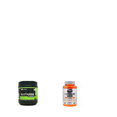
Глутамин
Цитрулин (l-citrulline)