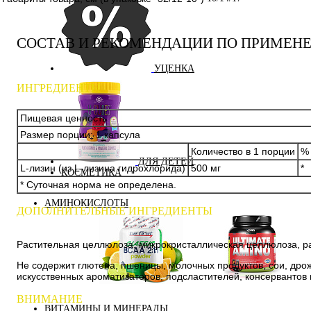
СОСТАВ И РЕКОМЕНДАЦИИ ПО ПРИМЕН
УЦЕНКА
ИНГРЕДИЕНТЫ
Пищевая ценность
Размер порции: 1 капсула
Количество в 1 порции
% 
ДЛЯ ДЕТЕЙ
L-лизин (из L-лизина гидрохлорида)
500 мг
*
КОСМЕТИКА
* Суточная норма не определена.
АМИНОКИСЛОТЫ
ДОПОЛНИТЕЛЬНЫЕ ИНГРЕДИЕНТЫ
Растительная целлюлоза, микрокристаллическая целлюлоза, ра
Не содержит глютена, пшеницы, молочных продуктов, сои, дрож
искусственных ароматизаторов, подсластителей, консервантов 
Аминокислоты
Bcaa
комплексные
ВНИМАНИЕ
ВИТАМИНЫ И МИНЕРАЛЫ