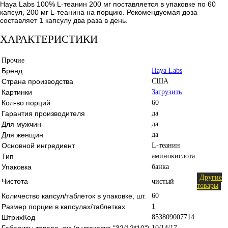
Haya Labs 100% L-теанин 200 мг поставляется в упаковке по 60
капсул, 200 мг L-теанина на порцию. Рекомендуемая доза
составляет 1 капсулу два раза в день.
ХАРАКТЕРИСТИКИ
Прочие
Бренд
Haya Labs
Страна производства
США
Картинки
Загрузить
Кол-во порций
60
Гарантия производителя
да
Для мужчин
да
Для женщин
да
Основной ингредиент
L-теанин
Тип
аминокислота
Упаковка
банка
Другие
Чистота
чистый
товары
Количество капсул/таблеток в упаковке, шт.
60
Размер порции в капсулах/таблетках
1
ШтрихКод
853809007714
Габариты товара, см (в упаковке "32/12*10")
10/14/17