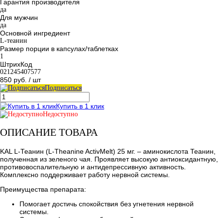
Гарантия производителя
да
Для мужчин
да
Основной ингредиент
L-теанин
Размер порции в капсулах/таблетках
1
ШтрихКод
021245407577
850 руб.
/ шт
Подписаться
Купить в 1 клик
Недоступно
ОПИСАНИЕ ТОВАРА
KAL L-Теанин (L-Theanine ActivMelt) 25 мг. – аминокислота Теанин,
полученная из зеленого чая. Проявляет высокую антиоксидантную,
противовоспалительную и антидепрессивную активность.
Комплексно поддерживает работу нервной системы.
Преимущества препарата:
Помогает достичь спокойствия без угнетения нервной
системы.