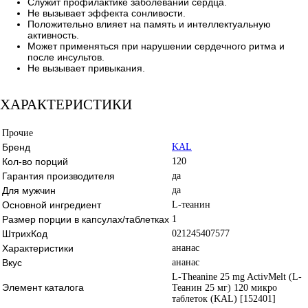
Служит профилактике заболеваний сердца.
Не вызывает эффекта сонливости.
Положительно влияет на память и интеллектуальную
активность.
Может применяться при нарушении сердечного ритма и
после инсультов.
Не вызывает привыкания.
ХАРАКТЕРИСТИКИ
Прочие
Бренд
KAL
Кол-во порций
120
Гарантия производителя
да
Для мужчин
да
Основной ингредиент
L-теанин
Размер порции в капсулах/таблетках
1
ШтрихКод
021245407577
Характеристики
ананас
Вкус
ананас
L-Theanine 25 mg ActivMelt (L-
Элемент каталога
Теанин 25 мг) 120 микро
таблеток (KAL) [152401]