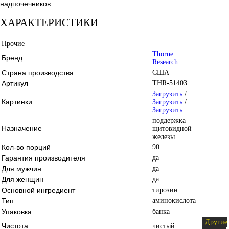
надпочечников.
ХАРАКТЕРИСТИКИ
Прочие
Thorne
Бренд
Research
Страна производства
США
Артикул
THR-51403
Загрузить
/
Картинки
Загрузить
/
Загрузить
поддержка
Назначение
щитовидной
железы
Кол-во порций
90
Гарантия производителя
да
Для мужчин
да
Для женщин
да
Основной ингредиент
тирозин
Тип
аминокислота
Упаковка
банка
Другие
Чистота
чистый