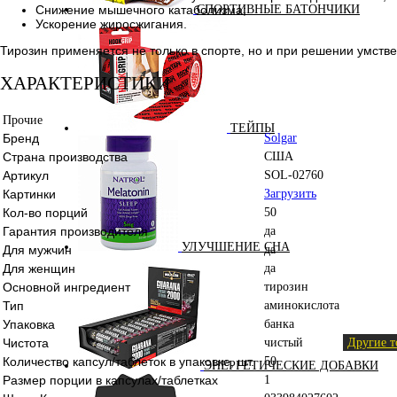
Снижение мышечного катаболизма;
СПОРТИВНЫЕ БАТОНЧИКИ
Ускорение жиросжигания.
Тирозин применяется не только в спорте, но и при решении умст
ХАРАКТЕРИСТИКИ
Прочие
ТЕЙПЫ
Бренд
Solgar
Страна производства
США
Артикул
SOL-02760
Картинки
Загрузить
Кол-во порций
50
Гарантия производителя
да
УЛУЧШЕНИЕ СНА
Для мужчин
да
Для женщин
да
Основной ингредиент
тирозин
Тип
аминокислота
Упаковка
банка
Чистота
чистый
Другие т
Количество капсул/таблеток в упаковке, шт.
50
ЭНЕРГЕТИЧЕСКИЕ ДОБАВКИ
Размер порции в капсулах/таблетках
1