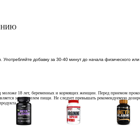
ЕНИЮ
. Употребляйте добавку за 30-40 минут до начала физического или
иц моложе 18 лет, беременных и кормящих женщин. Перед приемом проко
является заменителем пищи. Не следует превышать рекомендуемую дозиро
продукта.
Аминокислоты
Аргинин (l-arginine)
Бета-аланин
отдельные