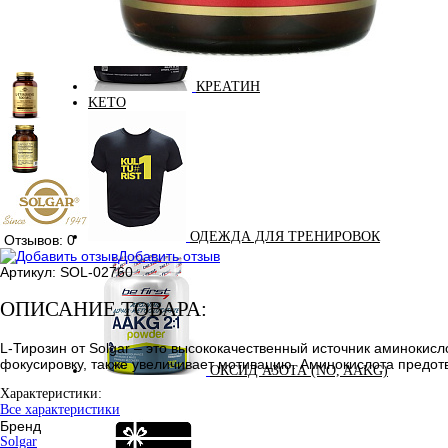
КРЕАТИН
KETO
ОДЕЖДА ДЛЯ ТРЕНИРОВОК
Отзывов: 0
Добавить отзыв
Артикул:
SOL-02760
ОПИСАНИЕ ТОВАРА:
L-Тирозин от Solgar – это высококачественный источник аминоки
фокусировку, также увеличивает мотивацию. Аминокислота предот
ОКСИД АЗОТА (NO, AAKG)
Характеристики:
Все характеристики
Бренд
Solgar