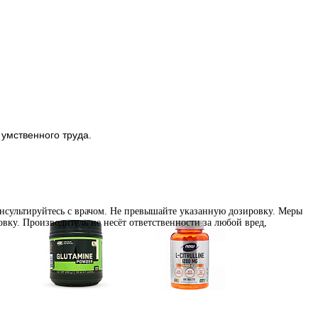
 умственного труда.
нсультируйтесь с врачом. Не превышайте указанную дозировку. Меры
вку. Производитель не несёт ответственности за любой вред,
Глутамин
Цитрулин (l-citrulline)