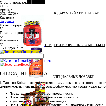
Страна производства
США
Артикул
ПОДАРОЧНЫЙ СЕРТИФИКАТ
SOL-02760
Картинки
Загрузить
Кол-во порций
50
Гарантия производителя
да
Для мужчин
да
ПРЕДТРЕНИРОВОЧНЫЕ КОМПЛЕКСЫ
1 210 руб.
/ шт
Подписаться
Купить в 1 клик
Недоступно
ОПИСАНИЕ ТОВАРА
СПЕЦИАЛЬНЫЕ ДОБАВКИ
L-Тирозин Solgar – это эффективная аминокислота, которая отно
аминокислоты повышает уровень дофамина, что увеличивает конц
Предотвращение перетренированности;
Повышение уровня энергии и выносливости;
Улучшение настроения и мотивации;
Повышение физической и умственной производительности;