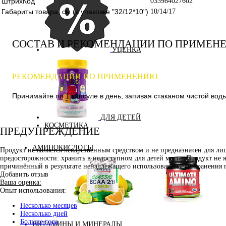
ШтрихКод
033984027602
Габариты товара, см (в упаковке "32/12*10")
10/14/17
СОСТАВ И РЕКОМЕНДАЦИИ ПО ПРИМЕН
УЦЕНКА
РЕКОМЕНДАЦИИ ПО ПРИМЕНЕНИЮ
Принимайте по 1 капсуле в день, запивая стаканом чистой воды
ДЛЯ ДЕТЕЙ
КОСМЕТИКА
ПРЕДУПРЕЖДЕНИЕ
АМИНОКИСЛОТЫ
Продукт не является лекарственным средством и не предназначен для л
предосторожности: хранить в недоступном для детей месте. Продукт не 
причинённый в результате ненадлежащего использования или хранения 
Добавить отзыв
Ваша оценка:
Опыт использования:
Несколько месяцев
Аминокислоты
Bcaa
Несколько дней
комплексные
Больше года
ВИТАМИНЫ И МИНЕРАЛЫ