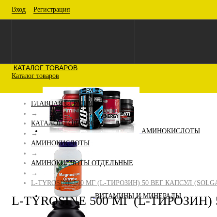
Вход
Регистрация
КАТАЛОГ ТОВАРОВ
Каталог товаров
ГЛАВНАЯ СТРАНИЦА
→
КАТАЛОГ ТОВАРОВ
АМИНОКИСЛОТЫ
→
АМИНОКИСЛОТЫ
→
АМИНОКИСЛОТЫ ОТДЕЛЬНЫЕ
→
L-TYROSINE 500 МГ (L-ТИРОЗИН) 50 ВЕГ КАПСУЛ (SOLG
ВИТАМИНЫ И МИНЕРАЛЫ
L-TYROSINE 500 МГ (L-ТИРОЗИН)