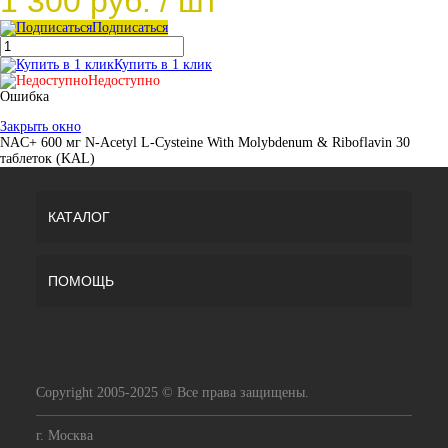
1 300 руб.
/ шт
Подписаться
Купить в 1 клик
Недоступно
Ошибка
Закрыть окно
NAC+ 600 мг N-Acetyl L-Cysteine With Molybdenum & Riboflavin 30
таблеток (KAL)
КАТАЛОГ
ПОМОЩЬ
Copyright 2005-2025 © Все права защищены.
г. Москва