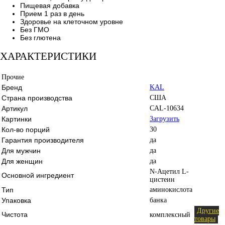
Пищевая добавка
Прием 1 раз в день
Здоровье на клеточном уровне
Без ГМО
Без глютена
ХАРАКТЕРИСТИКИ
Прочие
Бренд
KAL
Страна производства
США
Артикул
CAL-10634
Картинки
Загрузить
Кол-во порций
30
Гарантия производителя
да
Для мужчин
да
Для женщин
да
N-Ацетил L-
Основной ингредиент
цистеин
Тип
аминокислота
Упаковка
банка
Другие
Чистота
комплексный
товары