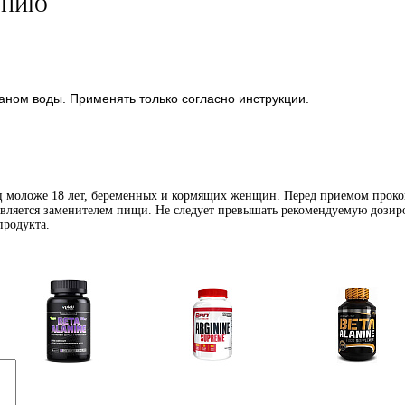
ЕНИЮ
каном воды. Применять только согласно инструкции.
иц моложе 18 лет, беременных и кормящих женщин. Перед приемом проко
является заменителем пищи. Не следует превышать рекомендуемую дозиро
продукта.
Аминокислоты
Аргинин (l-arginine)
Бета-аланин
отдельные