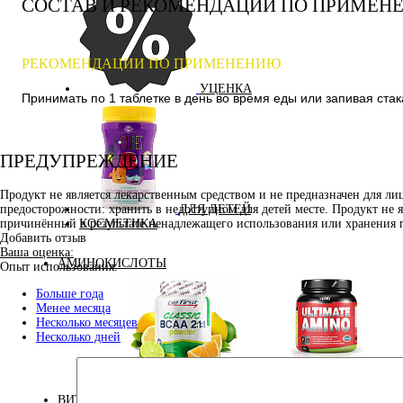
СОСТАВ И РЕКОМЕНДАЦИИ ПО ПРИМЕН
РЕКОМЕНДАЦИИ ПО ПРИМЕНЕНИЮ
УЦЕНКА
Принимать по 1 таблетке в день во время еды или запивая ста
ПРЕДУПРЕЖДЕНИЕ
Продукт не является лекарственным средством и не предназначен для л
ДЛЯ ДЕТЕЙ
предосторожности: хранить в недоступном для детей месте. Продукт не 
КОСМЕТИКА
причинённый в результате ненадлежащего использования или хранения 
Добавить отзыв
Ваша оценка:
АМИНОКИСЛОТЫ
Опыт использования:
Больше года
Менее месяца
Несколько месяцев
Несколько дней
Аминокислоты
Bcaa
комплексные
ВИТАМИНЫ И МИНЕРАЛЫ