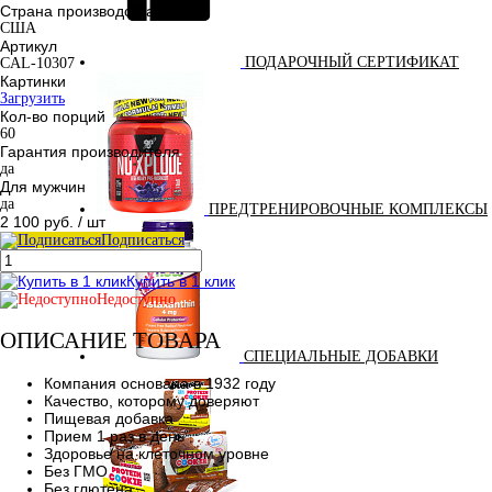
Страна производства
США
Артикул
ПОДАРОЧНЫЙ СЕРТИФИКАТ
CAL-10307
Картинки
Загрузить
Кол-во порций
60
Гарантия производителя
да
Для мужчин
да
ПРЕДТРЕНИРОВОЧНЫЕ КОМПЛЕКСЫ
2 100 руб.
/ шт
Подписаться
Купить в 1 клик
Недоступно
ОПИСАНИЕ ТОВАРА
СПЕЦИАЛЬНЫЕ ДОБАВКИ
Компания основана в 1932 году
Качество, которому доверяют
Пищевая добавка
Прием 1 раз в день
Здоровье на клеточном уровне
Без ГМО
Без глютена