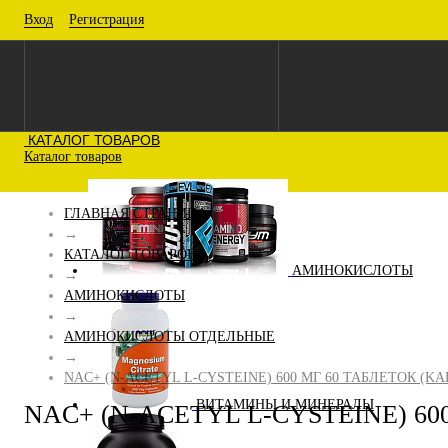
Вход
Регистрация
КАТАЛОГ ТОВАРОВ
Каталог товаров
ГЛАВНАЯ СТРАНИЦА
→
КАТАЛОГ ТОВАРОВ
АМИНОКИСЛОТЫ
→
АМИНОКИСЛОТЫ
→
АМИНОКИСЛОТЫ ОТДЕЛЬНЫЕ
→
NAC+ (N-ACETYL L-CYSTEINE) 600 МГ 60 ТАБЛЕТОК (KA
ВИТАМИНЫ И МИНЕРАЛЫ
NAC+ (N-ACETYL L-CYSTEINE) 60