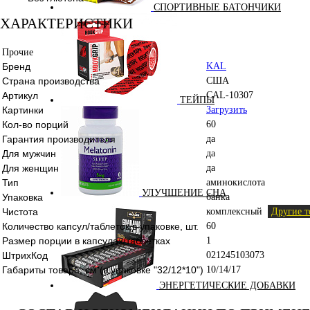
СПОРТИВНЫЕ БАТОНЧИКИ
ХАРАКТЕРИСТИКИ
Прочие
Бренд
KAL
Страна производства
США
Артикул
CAL-10307
ТЕЙПЫ
Картинки
Загрузить
Кол-во порций
60
Гарантия производителя
да
Для мужчин
да
Для женщин
да
Тип
аминокислота
УЛУЧШЕНИЕ СНА
Упаковка
банка
Чистота
комплексный
Другие т
Количество капсул/таблеток в упаковке, шт.
60
Размер порции в капсулах/таблетках
1
ШтрихКод
021245103073
Габариты товара, см (в упаковке "32/12*10")
10/14/17
ЭНЕРГЕТИЧЕСКИЕ ДОБАВКИ