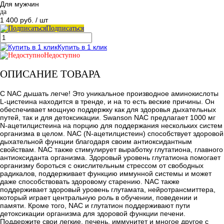
Для мужчин
да
1 400 руб.
/ шт
Подписаться
Купить в 1 клик
Недоступно
ОПИСАНИЕ ТОВАРА
С NAC дышать легче! Это уникальное производное аминокислоты
L-цистеина находится в тренде, и на то есть веские причины. Он
обеспечивает мощную поддержку как для здоровья дыхательных
путей, так и для детоксикации. Swanson NAC предлагает 1000 мг
N-ацетилцистеина на порцию для поддержания нескольких систем
организма в целом. NAC (N-ацетилцистеин) способствует здоровой
дыхательной функции благодаря своим антиоксидантным
свойствам. NAC также стимулирует выработку глутатиона, главного
антиоксиданта организма. Здоровый уровень глутатиона помогает
организму бороться с окислительным стрессом от свободных
радикалов, поддерживает функцию иммунной системы и может
даже способствовать здоровому старению. NAC также
поддерживает здоровый уровень глутамата, нейротрансмиттера,
который играет центральную роль в обучении, поведении и
памяти. Кроме того, NAC и глутатион поддерживают пути
детоксикации организма для здоровой функции печени.
Поддержите свои легкие, печень, иммунитет и многое другое с