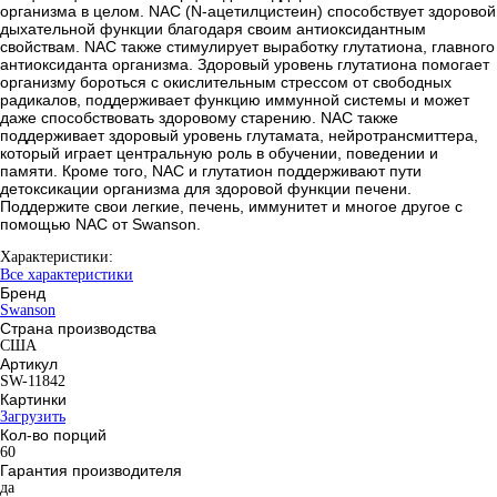
организма в целом. NAC (N-ацетилцистеин) способствует здоровой
дыхательной функции благодаря своим антиоксидантным
свойствам. NAC также стимулирует выработку глутатиона, главного
антиоксиданта организма. Здоровый уровень глутатиона помогает
организму бороться с окислительным стрессом от свободных
радикалов, поддерживает функцию иммунной системы и может
даже способствовать здоровому старению. NAC также
поддерживает здоровый уровень глутамата, нейротрансмиттера,
который играет центральную роль в обучении, поведении и
памяти. Кроме того, NAC и глутатион поддерживают пути
детоксикации организма для здоровой функции печени.
Поддержите свои легкие, печень, иммунитет и многое другое с
помощью NAC от Swanson.
Характеристики:
Все характеристики
Бренд
Swanson
Страна производства
США
Артикул
SW-11842
Картинки
Загрузить
Кол-во порций
60
Гарантия производителя
да