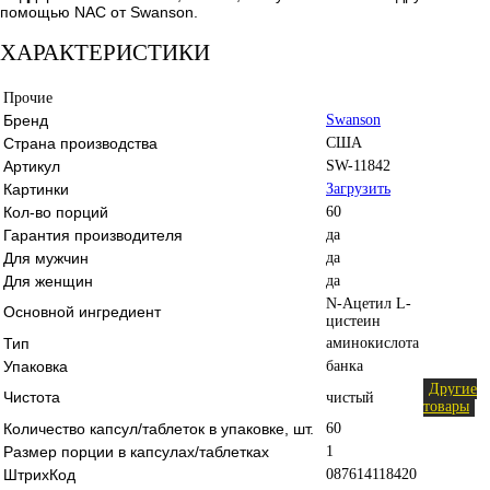
помощью NAC от Swanson.
ХАРАКТЕРИСТИКИ
Прочие
Бренд
Swanson
Страна производства
США
Артикул
SW-11842
Картинки
Загрузить
Кол-во порций
60
Гарантия производителя
да
Для мужчин
да
Для женщин
да
N-Ацетил L-
Основной ингредиент
цистеин
Тип
аминокислота
Упаковка
банка
Другие
Чистота
чистый
товары
Количество капсул/таблеток в упаковке, шт.
60
Размер порции в капсулах/таблетках
1
ШтрихКод
087614118420