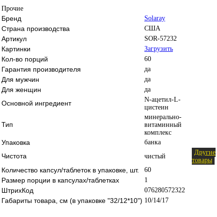
Прочие
Бренд
Solaray
Страна производства
США
Артикул
SOR-57232
Картинки
Загрузить
Кол-во порций
60
Гарантия производителя
да
Для мужчин
да
Для женщин
да
N-ацетил-L-
Основной ингредиент
цистеин
минерально-
Тип
витаминный
комплекс
Упаковка
банка
Другие
Чистота
чистый
товары
Количество капсул/таблеток в упаковке, шт.
60
Размер порции в капсулах/таблетках
1
ШтрихКод
076280572322
Габариты товара, см (в упаковке "32/12*10")
10/14/17