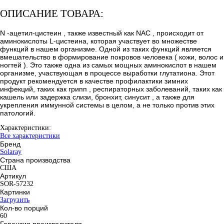
ОПИСАНИЕ ТОВАРА:
N -ацетил-цистеин , также известный как NAC , происходит от
аминокислоты L-цистеина, которая участвует во множестве
функций в нашем организме. Одной из таких функций является
вмешательство в формирование покровов человека ( кожи, волос и
ногтей ). Это также одна из самых мощных аминокислот в нашем
организме, участвующая в процессе выработки глутатиона. Этот
продукт рекомендуется в качестве профилактики зимних
инфекций, таких как грипп , респираторных заболеваний, таких как
кашель или задержка слизи, бронхит, синусит , а также для
укрепления иммунной системы в целом, а не только против этих
патологий.
Характеристики:
Все характеристики
Бренд
Solaray
Страна производства
США
Артикул
SOR-57232
Картинки
Загрузить
Кол-во порций
60
Гарантия производителя