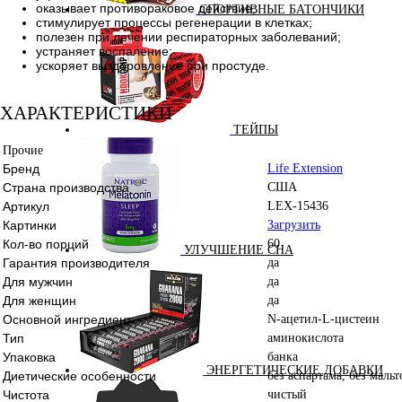
оказывает противораковое действие;
СПОРТИВНЫЕ БАТОНЧИКИ
стимулирует процессы регенерации в клетках;
полезен при лечении респираторных заболеваний;
устраняет воспаление;
ускоряет выздоровление при простуде.
ХАРАКТЕРИСТИКИ
ТЕЙПЫ
Прочие
Бренд
Life Extension
Страна производства
США
Артикул
LEX-15436
Картинки
Загрузить
Кол-во порций
60
УЛУЧШЕНИЕ СНА
Гарантия производителя
да
Для мужчин
да
Для женщин
да
Основной ингредиент
N-ацетил-L-цистеин
Тип
аминокислота
Упаковка
банка
ЭНЕРГЕТИЧЕСКИЕ ДОБАВКИ
Диетические особенности
без аспартама, без маль
Чистота
чистый