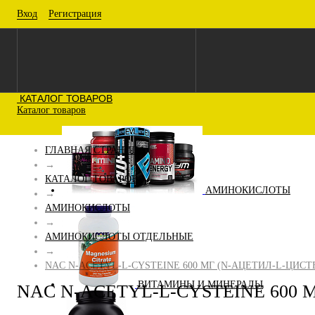
Вход
Регистрация
КАТАЛОГ ТОВАРОВ
Каталог товаров
ГЛАВНАЯ СТРАНИЦА
→
КАТАЛОГ ТОВАРОВ
АМИНОКИСЛОТЫ
→
АМИНОКИСЛОТЫ
→
АМИНОКИСЛОТЫ ОТДЕЛЬНЫЕ
→
NAC N-ACETYL-L-CYSTEINE 600 МГ (N-АЦЕТИЛ-L-ЦИСТЕ
ВИТАМИНЫ И МИНЕРАЛЫ
NAC N-ACETYL-L-CYSTEINE 600 