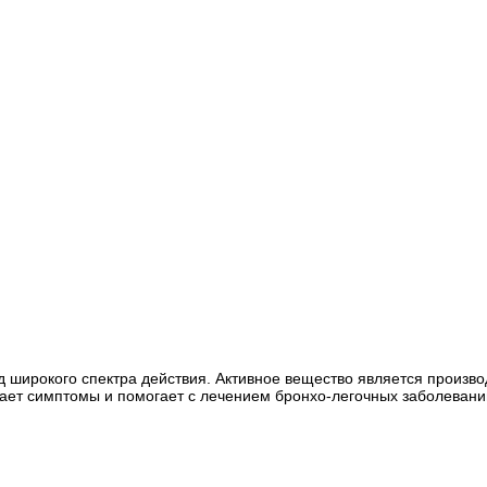
й бад широкого спектра действия. Активное вещество является про
чает симптомы и помогает с лечением бронхо-легочных заболевани