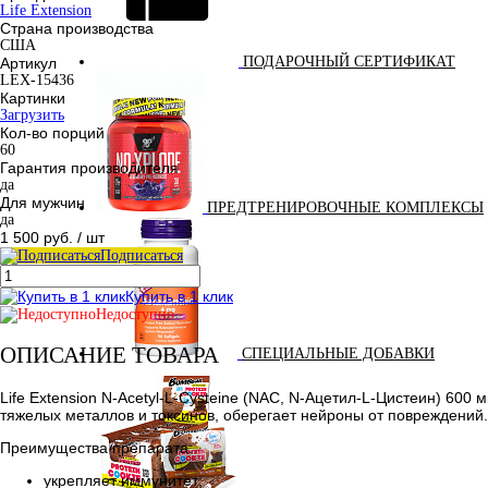
Life Extension
Страна производства
США
ПОДАРОЧНЫЙ СЕРТИФИКАТ
Артикул
LEX-15436
Картинки
Загрузить
Кол-во порций
60
Гарантия производителя
да
Для мужчин
ПРЕДТРЕНИРОВОЧНЫЕ КОМПЛЕКСЫ
да
1 500 руб.
/ шт
Подписаться
Купить в 1 клик
Недоступно
ОПИСАНИЕ ТОВАРА
СПЕЦИАЛЬНЫЕ ДОБАВКИ
Life Extension N-Acetyl-L-Cysteine (NAC, N-Ацетил-L-Цистеин) 60
тяжелых металлов и токсинов, оберегает нейроны от повреждений.
Преимущества препарата:
укрепляет иммунитет;