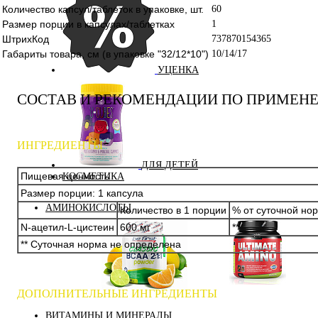
Количество капсул/таблеток в упаковке, шт.
60
Размер порции в капсулах/таблетках
1
ШтрихКод
737870154365
Габариты товара, см (в упаковке "32/12*10")
10/14/17
УЦЕНКА
СОСТАВ И РЕКОМЕНДАЦИИ ПО ПРИМЕН
ИНГРЕДИЕНТЫ
ДЛЯ ДЕТЕЙ
Пищевая ценность
КОСМЕТИКА
Размер порции: 1 капсула
АМИНОКИСЛОТЫ
Количество в 1 порции
% от суточной но
N-ацетил-L-цистеин
600 мг
**
** Суточная норма не определена
ДОПОЛНИТЕЛЬНЫЕ ИНГРЕДИЕНТЫ
Аминокислоты
Bcaa
комплексные
ВИТАМИНЫ И МИНЕРАЛЫ