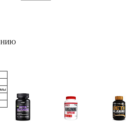
ЕНИЮ
рмы
Аминокислоты
Аргинин (l-arginine)
Бета-аланин
отдельные