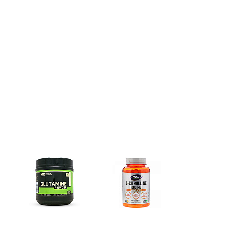
Глутамин
Цитрулин (l-citrulline)