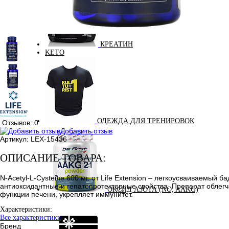
КРЕАТИН
KETO
ОДЕЖДА ДЛЯ ТРЕНИРОВОК
Отзывов: 0
Добавить отзыв
Артикул:
LEX-15436
ОПИСАНИЕ ТОВАРА:
N-Acetyl-L-Cysteine 600 мг. от Life Extension – легкоусваиваемы
антиоксидантные и гепатопротекторные свойства. Препарат облег
ОКСИД АЗОТА (NO, AAKG)
функции печени, укрепляет иммунитет.
Характеристики:
Все характеристики
Бренд