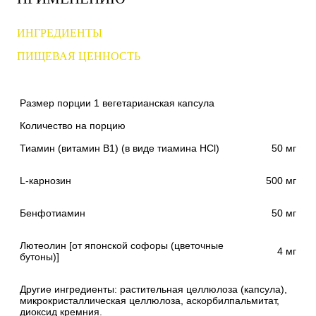
ИНГРЕДИЕНТЫ
ПИЩЕВАЯ ЦЕННОСТЬ
Размер порции 1 вегетарианская капсула
Количество на порцию
Тиамин (витамин B1) (в виде тиамина HCl)
50 мг
L-карнозин
500 мг
Бенфотиамин
50 мг
Лютеолин [от японской софоры (цветочные
4 мг
бутоны)]
Другие ингредиенты: растительная целлюлоза (капсула),
микрокристаллическая целлюлоза, аскорбилпальмитат,
диоксид кремния.