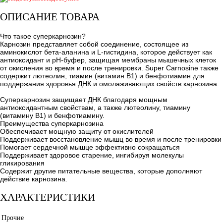
ОПИСАНИЕ ТОВАРА
Что такое суперкарнозин?
Карнозин представляет собой соединение, состоящее из
аминокислот бета-аланина и L-гистидина, которое действует как
антиоксидант и рН-буфер, защищая мембраны мышечных клеток
от окисления во время и после тренировки. Super Carnosine также
содержит лютеолин, тиамин (витамин B1) и бенфотиамин для
поддержания здоровья ДНК и омолаживающих свойств карнозина.
Суперкарнозин защищает ДНК благодаря мощным
антиоксидантным свойствам, а также лютеолину, тиамину
(витамину B1) и бенфотиамину.
Преимущества суперкарнозина
Обеспечивает мощную защиту от окислителей
Поддерживает восстановление мышц во время и после тренировки
Помогает сердечной мышце эффективно сокращаться
Поддерживает здоровое старение, ингибируя молекулы
гликирования
Содержит другие питательные вещества, которые дополняют
действие карнозина.
ХАРАКТЕРИСТИКИ
Прочие