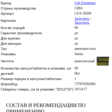
Бренд
Life Extension
Страна производства
США
Артикул
LEX-20206
Загрузить
/
Картинки
Загрузить
Кол-во порций
60
Гарантия производителя
да
Для мужчин
да
Для женщин
да
Тип
аминокислота
Упаковка
банка
Другие
Чистота
комплексный
товары
Количество капсул/таблеток в упаковке, шт.
60
детский
Нет
Размер порции в капсулах/таблетках
1
ШтрихКод
737870202066
Габариты товара, см (в упаковке "32/12*10")
10/14/17
СОСТАВ И РЕКОМЕНДАЦИИ ПО
ПРИМЕНЕНИЮ