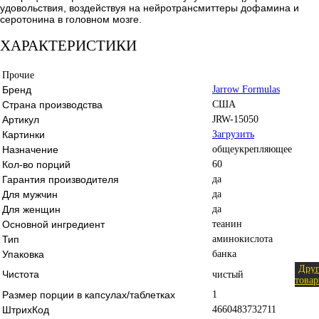
удовольствия, воздействуя на нейротрансмиттеры дофамина и
серотонина в головном мозге.
ХАРАКТЕРИСТИКИ
Прочие
Бренд
Jarrow Formulas
Страна производства
США
Артикул
JRW-15050
Картинки
Загрузить
Назначение
общеукрепляющее
Кол-во порций
60
Гарантия производителя
да
Для мужчин
да
Для женщин
да
Основной ингредиент
теанин
Тип
аминокислота
Упаковка
банка
Дру
Чистота
чистый
това
Размер порции в капсулах/таблетках
1
ШтрихКод
4660483732711