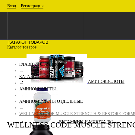
Вход
Регистрация
КАТАЛОГ ТОВАРОВ
Каталог товаров
ГЛАВНАЯ СТРАНИЦА
→
КАТАЛОГ ТОВАРОВ
АМИНОКИСЛОТЫ
→
АМИНОКИСЛОТЫ
→
АМИНОКИСЛОТЫ ОТДЕЛЬНЫЕ
→
WELLNESS CODE MUSCLE STRENGTH & RESTORE FORMUL
ВИТАМИНЫ И МИНЕРАЛЫ
WELLNESS CODE MUSCLE STRENGT