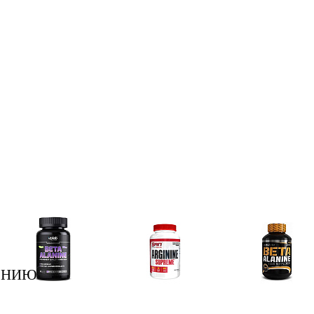
ЕНИЮ
Аминокислоты
Аргинин (l-arginine)
Бета-аланин
отдельные