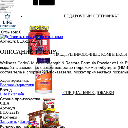
ПОДАРОЧНЫЙ СЕРТИФИКАТ
Отзывов: 0
Добавить отзыв
Артикул:
LEX-22219
ОПИСАНИЕ ТОВАРА:
ПРЕДТРЕНИРОВОЧНЫЕ КОМПЛЕКСЫ
Wellness Code® Muscle Strength & Restore Formula Powder от Lif
вырабатываемое человеком вещество гидроксиметилбутират (HMB)
состав тела и спортивные показатели. Может применяться пожил
Характеристики:
Все характеристики
Бренд
СПЕЦИАЛЬНЫЕ ДОБАВКИ
Life Extension
Страна производства
США
Артикул
LEX-22219
Картинки
Загрузить
/
Загрузить
Количество порций в продукте, шт.