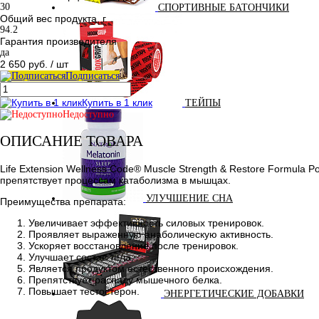
30
СПОРТИВНЫЕ БАТОНЧИКИ
Общий вес продукта, г
94.2
Гарантия производителя
да
2 650 руб.
/ шт
Подписаться
Купить в 1 клик
ТЕЙПЫ
Недоступно
ОПИСАНИЕ ТОВАРА
Life Extension Wellness Code® Muscle Strength & Restore Formu
препятствует процессам катаболизма в мышцах.
УЛУЧШЕНИЕ СНА
Преимущества препарата:
Увеличивает эффективность силовых тренировок.
Проявляет выраженную анаболическую активность.
Ускоряет восстановление после тренировок.
Улучшает состав тела.
Является продуктом естественного происхождения.
Препятствует распаду мышечного белка.
Повышает тестостерон.
ЭНЕРГЕТИЧЕСКИЕ ДОБАВКИ