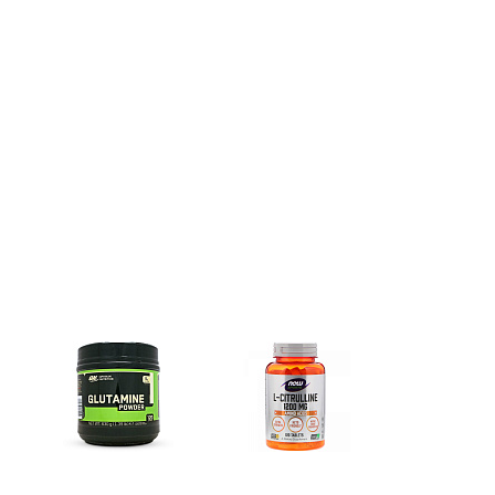
Глутамин
Цитрулин (l-citrulline)