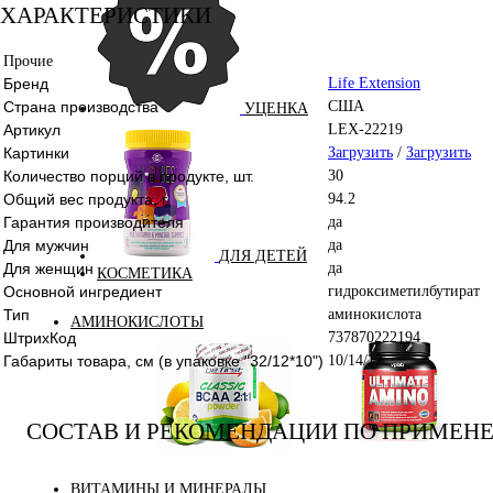
ХАРАКТЕРИСТИКИ
Прочие
Бренд
Life Extension
Страна производства
США
УЦЕНКА
Артикул
LEX-22219
Картинки
Загрузить
/
Загрузить
Количество порций в продукте, шт.
30
Общий вес продукта, г
94.2
Гарантия производителя
да
Для мужчин
да
ДЛЯ ДЕТЕЙ
Для женщин
да
КОСМЕТИКА
Основной ингредиент
гидроксиметилбутират
Тип
аминокислота
АМИНОКИСЛОТЫ
ШтрихКод
737870222194
Габариты товара, см (в упаковке "32/12*10")
10/14/17
СОСТАВ И РЕКОМЕНДАЦИИ ПО ПРИМЕН
Аминокислоты
Bcaa
комплексные
ВИТАМИНЫ И МИНЕРАЛЫ