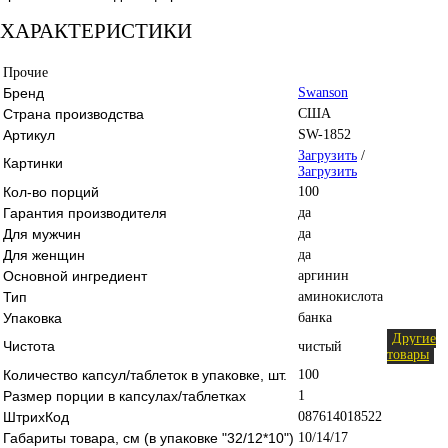
ХАРАКТЕРИСТИКИ
Прочие
Бренд
Swanson
Страна производства
США
Артикул
SW-1852
Загрузить
/
Картинки
Загрузить
Кол-во порций
100
Гарантия производителя
да
Для мужчин
да
Для женщин
да
Основной ингредиент
аргинин
Тип
аминокислота
Упаковка
банка
Другие
Чистота
чистый
товары
Количество капсул/таблеток в упаковке, шт.
100
Размер порции в капсулах/таблетках
1
ШтрихКод
087614018522
Габариты товара, см (в упаковке "32/12*10")
10/14/17