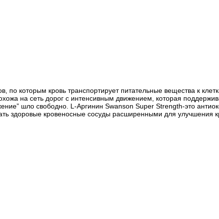
в, по которым кровь транспортирует питательные вещества к клетка
ожа на сеть дорог с интенсивным движением, которая поддерживае
жение” шло свободно. L-Аргинин Swanson Super Strength-это антио
вать здоровые кровеносные сосуды расширенными для улучшения кр