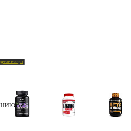
ругие товары
ЕНИЮ
Аминокислоты
Аргинин (l-arginine)
Бета-аланин
отдельные