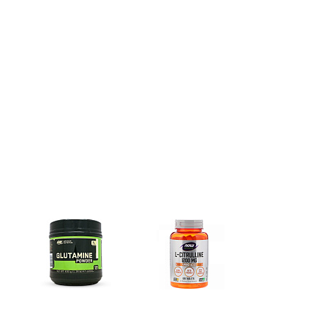
Глутамин
Цитрулин (l-citrulline)