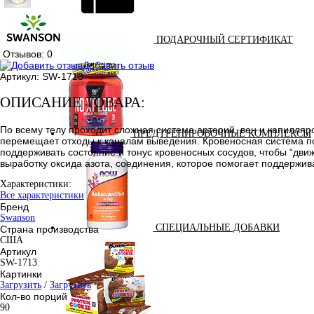
ПОДАРОЧНЫЙ СЕРТИФИКАТ
Отзывов: 0
Добавить отзыв
Артикул:
SW-1713
ОПИСАНИЕ ТОВАРА:
По всему телу проходит сложная система артерий, вен и капилляро
ПРЕДТРЕНИРОВОЧНЫЕ КОМПЛЕКСЫ
перемещает отходы к каналам выведения. Кровеносная система пох
поддерживать состояние и тонус кровеносных сосудов, чтобы “дви
выработку оксида азота, соединения, которое помогает поддержи
Характеристики:
Все характеристики
Бренд
Swanson
СПЕЦИАЛЬНЫЕ ДОБАВКИ
Страна производства
США
Артикул
SW-1713
Картинки
Загрузить
/
Загрузить
Кол-во порций
90