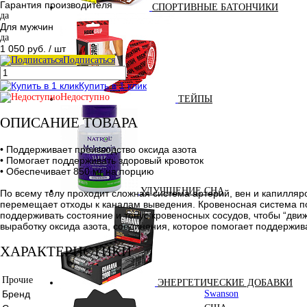
Гарантия производителя
СПОРТИВНЫЕ БАТОНЧИКИ
да
Для мужчин
да
1 050 руб.
/ шт
Подписаться
Купить в 1 клик
Недоступно
ТЕЙПЫ
ОПИСАНИЕ ТОВАРА
• Поддерживает производство оксида азота
• Помогает поддерживать здоровый кровоток
• Обеспечивает 850 мг на порцию
УЛУЧШЕНИЕ СНА
По всему телу проходит сложная система артерий, вен и капилляро
перемещает отходы к каналам выведения. Кровеносная система пох
поддерживать состояние и тонус кровеносных сосудов, чтобы “дви
выработку оксида азота, соединения, которое помогает поддержи
ХАРАКТЕРИСТИКИ
Прочие
ЭНЕРГЕТИЧЕСКИЕ ДОБАВКИ
Бренд
Swanson