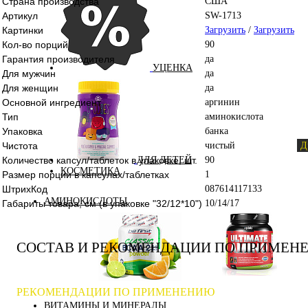
Страна производства
США
Артикул
SW-1713
Картинки
Загрузить
/
Загрузить
Кол-во порций
90
Гарантия производителя
да
УЦЕНКА
Для мужчин
да
Для женщин
да
Основной ингредиент
аргинин
Тип
аминокислота
Упаковка
банка
Чистота
чистый
Д
Количество капсул/таблеток в упаковке, шт.
90
ДЛЯ ДЕТЕЙ
КОСМЕТИКА
Размер порции в капсулах/таблетках
1
ШтрихКод
087614117133
АМИНОКИСЛОТЫ
Габариты товара, см (в упаковке "32/12*10")
10/14/17
СОСТАВ И РЕКОМЕНДАЦИИ ПО ПРИМЕН
Аминокислоты
Bcaa
РЕКОМЕНДАЦИИ ПО ПРИМЕНЕНИЮ
комплексные
ВИТАМИНЫ И МИНЕРАЛЫ