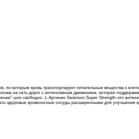
в, по которым кровь транспортирует питательные вещества к клетка
ожа на сеть дорог с интенсивным движением, которая поддерживае
жение” шло свободно. L-Аргинин Swanson Super Strength-это антио
вать здоровые кровеносные сосуды расширенными для улучшения кр