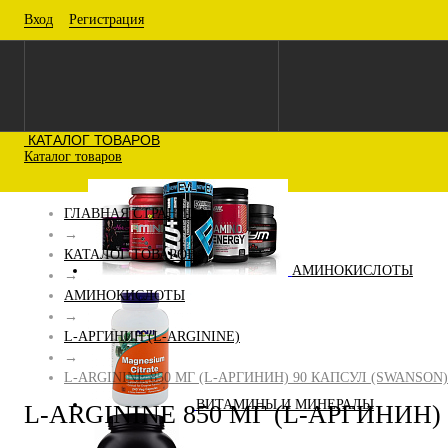
Вход
Регистрация
КАТАЛОГ ТОВАРОВ
Каталог товаров
ГЛАВНАЯ СТРАНИЦА
→
КАТАЛОГ ТОВАРОВ
АМИНОКИСЛОТЫ
→
АМИНОКИСЛОТЫ
→
L-АРГИНИН (L-ARGININE)
→
L-ARGININE 850 МГ (L-АРГИНИН) 90 КАПСУЛ (SWANSON)
ВИТАМИНЫ И МИНЕРАЛЫ
L-ARGININE 850 МГ (L-АРГИНИН)