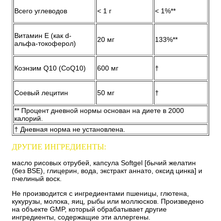
Всего углеводов
< 1 г
< 1%**
Витамин Е (как d-
20 мг
133%**
альфа-токоферол)
Коэнзим Q10 (CoQ10)
600 мг
†
Соевый лецитин
50 мг
†
** Процент дневной нормы основан на диете в 2000
калорий.
† Дневная норма не установлена.
ДРУГИЕ ИНГРЕДИЕНТЫ:
масло рисовых отрубей, капсула Softgel [бычий желатин
(без BSE), глицерин, вода, экстракт аннато, оксид цинка] и
пчелиный воск.
Не производится с ингредиентами пшеницы, глютена,
кукурузы, молока, яиц, рыбы или моллюсков. Произведено
на объекте GMP, который обрабатывает другие
ингредиенты, содержащие эти аллергены.