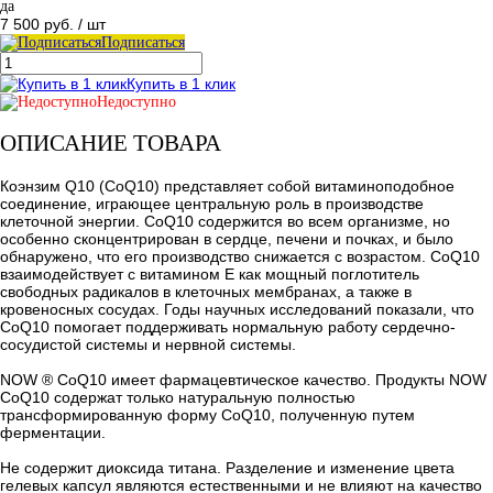
да
7 500 руб.
/ шт
Подписаться
Купить в 1 клик
Недоступно
ОПИСАНИЕ ТОВАРА
Коэнзим Q10 (CoQ10) представляет собой витаминоподобное
соединение, играющее центральную роль в производстве
клеточной энергии. CoQ10 содержится во всем организме, но
особенно сконцентрирован в сердце, печени и почках, и было
обнаружено, что его производство снижается с возрастом. CoQ10
взаимодействует с витамином Е как мощный поглотитель
свободных радикалов в клеточных мембранах, а также в
кровеносных сосудах. Годы научных исследований показали, что
CoQ10 помогает поддерживать нормальную работу сердечно-
сосудистой системы и нервной системы.
NOW ® CoQ10 имеет фармацевтическое качество. Продукты NOW
CoQ10 содержат только натуральную полностью
трансформированную форму CoQ10, полученную путем
ферментации.
Не содержит диоксида титана. Разделение и изменение цвета
гелевых капсул являются естественными и не влияют на качество