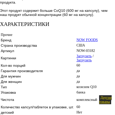
продукта.
Этот продукт содержит больше CoQ10 (600 мг на капсулу), чем
наш продукт обычной концентрации (60 мг на капсулу).
ХАРАКТЕРИСТИКИ
Прочие
Бренд
NOW FOODS
Страна производства
США
Артикул
NOW-03182
Загрузить
/
Картинки
Загрузить
Кол-во порций
60
Гарантия производителя
да
Для мужчин
да
Для женщин
да
Тип
коэнзим Q10
Упаковка
банка
Другие
Чистота
комплексный
товары
Количество капсул/таблеток в упаковке, шт.
60
детский
Нет