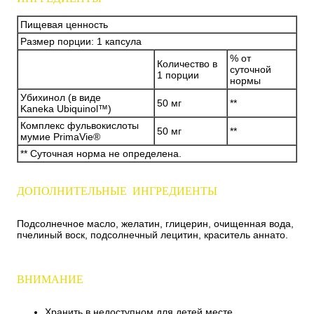
Пищевая ценность
Размер порции: 1 капсула
% от
Количество в
суточной
1 порции
нормы
Убихинол (в виде
50 мг
**
Kaneka Ubiquinol™)
Комплекс фульвокислоты
50 мг
**
мумие PrimaVie®
** Суточная норма не определена.
ДОПОЛНИТЕЛЬНЫЕ ИНГРЕДИЕНТЫ
Подсолнечное масло, желатин, глицерин, очищенная вода,
пчелиный воск, подсолнечный лецитин, краситель аннато.
ВНИМАНИЕ
Хранить в недоступном для детей месте.