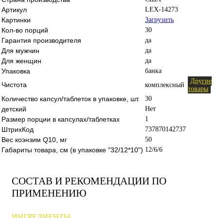
Артикул
LEX-14273
Картинки
Загрузить
Кол-во порций
30
Гарантия производителя
да
Для мужчин
да
Для женщин
да
Упаковка
банка
Другие
Чистота
комплексный
товары
Количество капсул/таблеток в упаковке, шт.
30
детский
Нет
Размер порции в капсулах/таблетках
1
ШтрихКод
737870142737
Вес коэнзим Q10, мг
50
Габариты товара, см (в упаковке "32/12*10")
12/6/6
СОСТАВ И РЕКОМЕНДАЦИИ ПО
ПРИМЕНЕНИЮ
ИНГРЕДИЕНТЫ