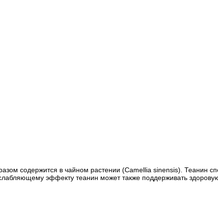
зом содержится в чайном растении (Camellia sinensis). Теанин сп
асслабляющему эффекту теанин может также поддерживать здорову