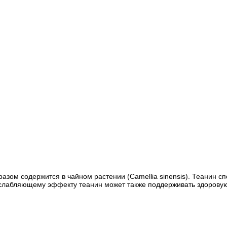
зом содержится в чайном растении (Camellia sinensis). Теанин сп
асслабляющему эффекту теанин может также поддерживать здорову