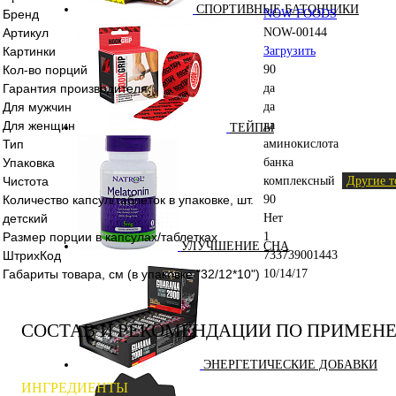
СПОРТИВНЫЕ БАТОНЧИКИ
Бренд
NOW FOODS
Артикул
NOW-00144
Картинки
Загрузить
Кол-во порций
90
Гарантия производителя
да
Для мужчин
да
Для женщин
да
ТЕЙПЫ
Тип
аминокислота
Упаковка
банка
Чистота
комплексный
Другие т
Количество капсул/таблеток в упаковке, шт.
90
детский
Нет
Размер порции в капсулах/таблетках
1
УЛУЧШЕНИЕ СНА
ШтрихКод
733739001443
Габариты товара, см (в упаковке "32/12*10")
10/14/17
СОСТАВ И РЕКОМЕНДАЦИИ ПО ПРИМЕН
ЭНЕРГЕТИЧЕСКИЕ ДОБАВКИ
ИНГРЕДИЕНТЫ