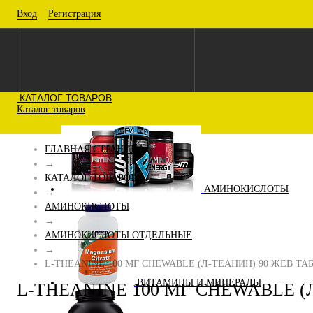
Вход
Регистрация
КАТАЛОГ ТОВАРОВ
Каталог товаров
ГЛАВНАЯ СТРАНИЦА
→
КАТАЛОГ ТОВАРОВ
АМИНОКИСЛОТЫ
→
АМИНОКИСЛОТЫ
→
АМИНОКИСЛОТЫ ОТДЕЛЬНЫЕ
→
L-THEANINE 100 МГ CHEWABLE (Л-ТЕАНИН) 90 ЖЕВ ТА
ВИТАМИНЫ И МИНЕРАЛЫ
L-THEANINE 100 МГ CHEWABLE (