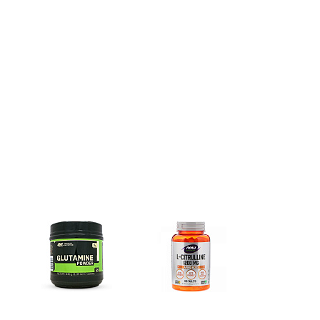
Глутамин
Цитрулин (l-citrulline)