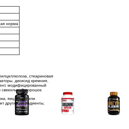
ная норма
опилцеллюлоза, стеариновая
заторы, диоксид кремния,
рмент, модифицированный
и свекольный порошок.
ка, яиц, рыбы или
ет другие ингредиенты,
Аминокислоты
Аргинин (l-arginine)
Бета-аланин
отдельные