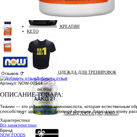
КРЕАТИН
KETO
ОДЕЖДА ДЛЯ ТРЕНИРОВОК
Отзывов: 0
Добавить отзыв
Артикул:
NOW-00144
ОПИСАНИЕ ТОВАРА:
Теанин — это уникальная аминокислота, которая естественным обра
способствует здоровой когнитивной функции. Благодаря этому р
ОКСИД АЗОТА (NO, AAKG)
Характеристики:
Все характеристики
Бренд
NOW FOODS