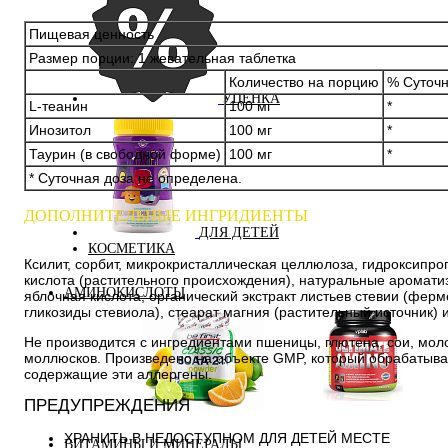
Пищевая ценность
Размер порции: 1 жевательная таблетка
Количество на порцию
% Суточ
УЦЕНКА
L-теанин
100 мг
*
Инозитол
100 мг
*
Таурин (в свободной форме)
100 мг
*
* Суточная доза не определена.
ДОПОЛНИТЕЛЬНЫЕ ИНГРИДИЕНТЫ
ДЛЯ ДЕТЕЙ
КОСМЕТИКА
Ксилит, сорбит, микрокристаллическая целлюлоза, гидроксипр
кислота (растительного происхождения), натуральные аромати
АМИНОКИСЛОТЫ
яблочная кислота, органический экстракт листьев стевии (фе
гликозиды стевиола), стеарат магния (растительный источник) 
Не производится с ингредиентами пшеницы, глютена, сои, моло
моллюсков. Произведено на объекте GMP, который обрабатыва
содержащие эти аллергены.
ПРЕДУПРЕЖДЕНИЯ
Аминокислоты
Bcaa
комплексные
ХРАНИТЬ В НЕДОСТУПНОМ ДЛЯ ДЕТЕЙ МЕСТЕ
ВИТАМИНЫ И МИНЕРАЛЫ