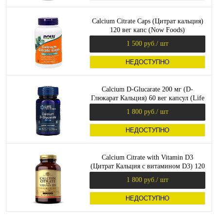
Calcium Citrate Caps (Цитрат кальция)
120 вег капс (Now Foods)
1 500 руб.
/ шт
НЕДОСТУПНО
Calcium D-Glucarate 200 мг (D-
Глюкарат Кальция) 60 вег капсул (Life
Extension)
1 800 руб.
/ шт
НЕДОСТУПНО
Calcium Citrate with Vitamin D3
(Цитрат Кальция c витамином D3) 120
таблеток (Solgar)
1 800 руб.
/ шт
НЕДОСТУПНО