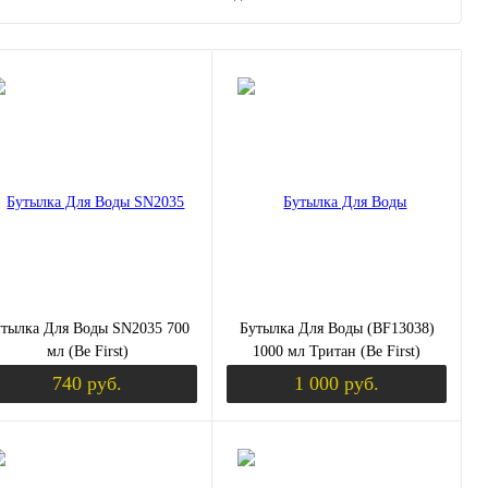
тылка Для Воды SN2035 700
Бутылка Для Воды (BF13038)
мл (Be First)
1000 мл Тритан (Be First)
740 руб.
1 000 руб.
Уведомить о поступлении
Уведомить о пос