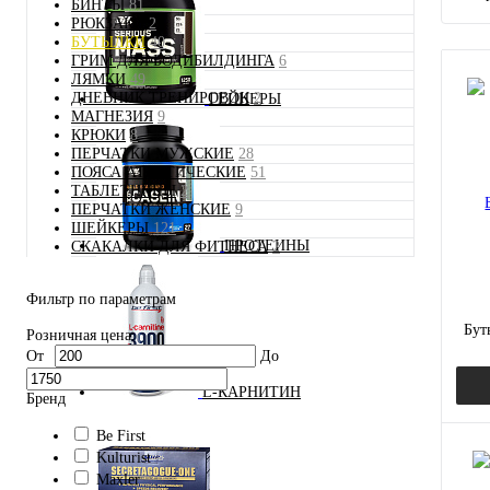
БИНТЫ
81
РЮКЗАКИ
2
БУТЫЛКИ
40
ГРИМ ДЛЯ БОДИБИЛДИНГА
6
ЛЯМКИ
49
ДНЕВНИК ТРЕНИРОВОК
2
ГЕЙНЕРЫ
МАГНЕЗИЯ
9
КРЮКИ
8
ПЕРЧАТКИ МУЖСКИЕ
28
ПОЯСА АТЛЕТИЧЕСКИЕ
51
ТАБЛЕТНИЦЫ
2
ПЕРЧАТКИ ЖЕНСКИЕ
9
ШЕЙКЕРЫ
121
ПРОТЕИНЫ
СКАКАЛКИ ДЛЯ ФИТНЕСА
2
Фильтр по параметрам
Бут
Розничная цена
От
До
L-КАРНИТИН
Бренд
Be First
Kulturist
Maxler