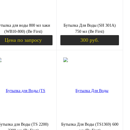
синяя
утылка для воды 800 мл хаки
Бутылка Для Воды (SH 301A)
(WB10-800) (Be First)
750 мл (Be First)
Цена по запросу
300 руб.
Запросить цену
Уведомить о пос
пить в 1 клик
Сравнение
Купить в 1 клик
Сравнение
избранное
Недоступно
В избранное
Недоступно
цвет:
серая
Бутылка для Воды (TS 2200)
Бутылка Для Воды (TS1369) 600