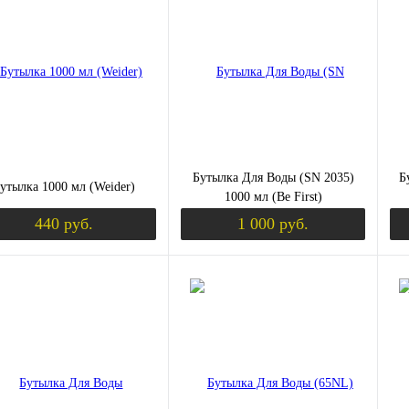
ить в 1 клик
Сравнение
Купить в 1 клик
Сравнение
Ку
ЫШЕНИЕ ТЕСТОСТЕРОНА)
збранное
Недоступно
В избранное
Недоступно
В 
цвет:
цве
ий
фиолетовый
ч
Вкус
Вк
фиолетовый
Бутылка Для Воды (SN 2035)
Б
утылка 1000 мл (Weider)
1000 мл (Be First)
440 руб.
1 000 руб.
Уведомить о поступлении
Уведомить о пост
К (ХОНДРОПРОТЕКТОРЫ)
ить в 1 клик
Сравнение
Купить в 1 клик
Сравнение
Ку
збранное
Недоступно
В избранное
Недоступно
В 
цвет: