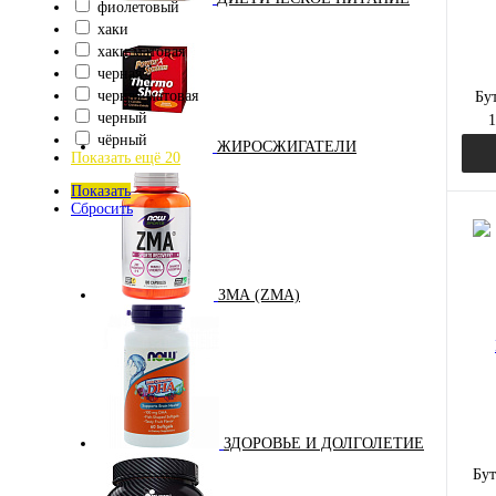
фиолетовый
хаки
хаки матовая
черная
черная матовая
Бу
черный
1
чёрный
ЖИРОСЖИГАТЕЛИ
Показать ещё 20
Показать
Сбросить
Куп
ЗМА (ZMA)
В и
цвет:
син
Вкус
ЗДОРОВЬЕ И ДОЛГОЛЕТИЕ
син
Бут