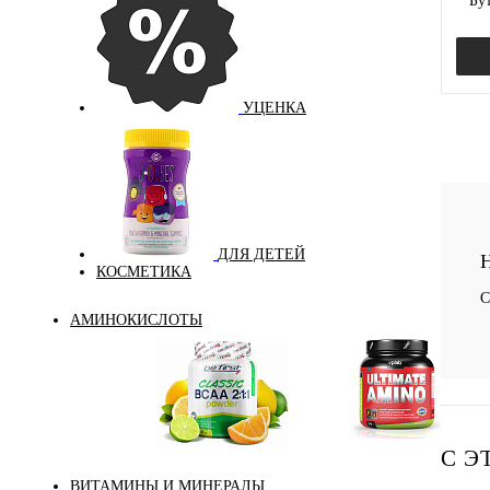
Бу
УЦЕНКА
Куп
В и
ДЛЯ ДЕТЕЙ
цвет:
Н
КОСМЕТИКА
чёр
С
АМИНОКИСЛОТЫ
Вкус
чер
Аминокислоты
С Э
Bcaa
комплексные
ВИТАМИНЫ И МИНЕРАЛЫ