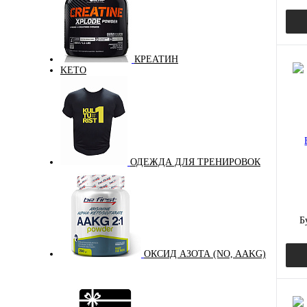
КРЕАТИН
KETO
Куп
В и
цвет:
ОДЕЖДА ДЛЯ ТРЕНИРОВОК
бе
Вкус
бел
Б
ОКСИД АЗОТА (NO, AAKG)