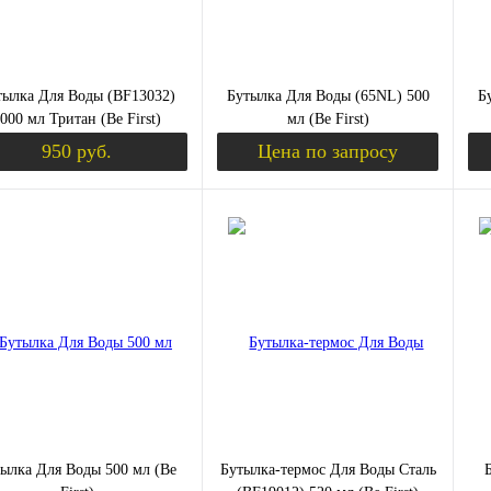
серый
Вкус
серый
тылка Для Воды (BF13032)
Бутылка Для Воды (65NL) 500
Б
000 мл Тритан (Be First)
мл (Be First)
950 руб.
Цена по запросу
Уведомить о поступлении
Запросить цену
ить в 1 клик
Сравнение
Купить в 1 клик
Сравнение
Ку
збранное
Недоступно
В избранное
Недоступно
В 
цвет:
ий
White (белый)
ий
ылка Для Воды 500 мл (Be
Бутылка-термос Для Воды Сталь