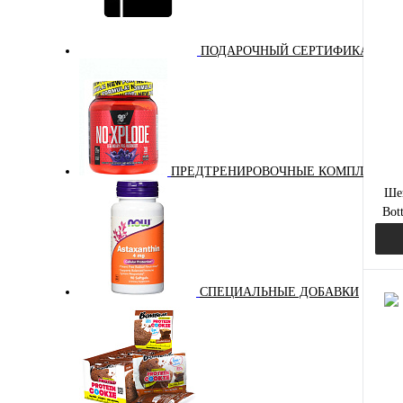
Куп
ПОДАРОЧНЫЙ СЕРТИФИКАТ
В и
цвет:
бе
Вкус
ПРЕДТРЕНИРОВОЧНЫЕ КОМПЛЕКСЫ
бел
Шей
Bot
СПЕЦИАЛЬНЫЕ ДОБАВКИ
Куп
В и
цвет: