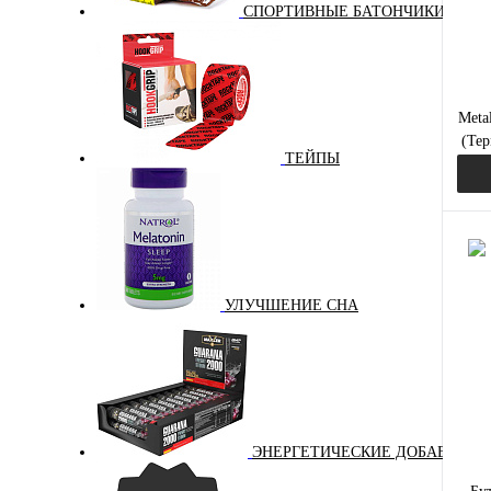
СПОРТИВНЫЕ БАТОНЧИКИ
бе
Вкус
бел
Meta
(Тер
ТЕЙПЫ
Куп
УЛУЧШЕНИЕ СНА
В и
цвет:
чёр
ЭНЕРГЕТИЧЕСКИЕ ДОБАВКИ
Вкус
чер