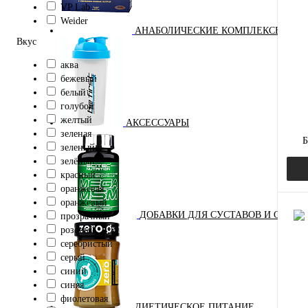
VP Lab
Куп
Weider
АНАБОЛИЧЕСКИЕ КОМПЛЕКСЫ(ПОВ
В и
Вкус
цвет:
аква
бежевый
син
белый
голубой
желтый
АКСЕССУАРЫ
зеленая
Б
зеленый
зелёный
красный
оранжевая
оранжевый
ДОБАВКИ ДЛЯ СУСТАВОВ И СВЯЗО
прозрачный
розовый
серебристый
Куп
серый
синий
В и
синяя
фиолетовая
ДИЕТИЧЕСКОЕ ПИТАНИЕ