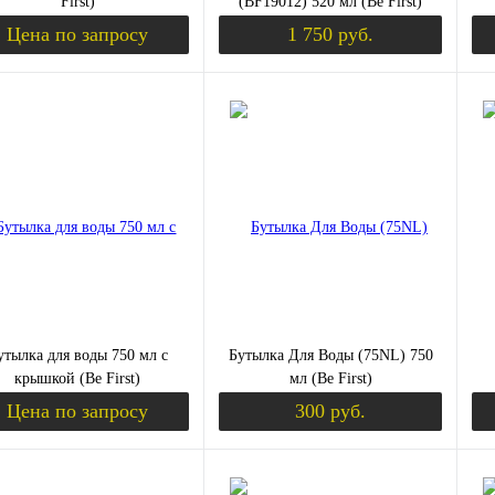
First)
(BF19012) 520 мл (Be First)
Цена по запросу
1 750 руб.
Запросить цену
Уведомить о пост
ить в 1 клик
Сравнение
Купить в 1 клик
Сравнение
Ку
збранное
Недоступно
В избранное
Недоступно
В 
цвет:
цве
лый
чёрный
х
Вкус
Вк
ый
черный
ха
утылка для воды 750 мл с
Бутылка Для Воды (75NL) 750
крышкой (Be First)
мл (Be First)
Цена по запросу
300 руб.
Запросить цену
Уведомить о пост