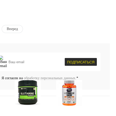
Вперед
уплении
ПОДПИСАТЬСЯ
Я согласен на
обработку персональных данных.
*
Глутамин
Цитрулин (l-citrulline)