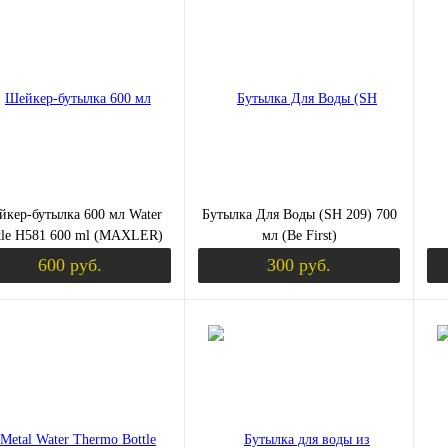
ить в 1 клик
Сравнение
Купить в 1 клик
Сравнение
Ку
збранное
Недоступно
В избранное
Недоступно
В 
цвет:
цве
лый
розовый
с
Вкус
ый
розовый
кер-бутылка 600 мл Water
Бутылка Для Воды (SH 209) 700
tle H581 600 ml (MAXLER)
мл (Be First)
600 руб.
300 руб.
Уведомить о поступлении
Уведомить о пост
ить в 1 клик
Сравнение
Купить в 1 клик
Сравнение
Ку
збранное
Недоступно
В избранное
Недоступно
В 
цвет:
цве