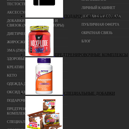
ТЕСТОСТЕРОНА)
ЛИЧНЫЙ КАБИНЕТ
АКСЕССУАРЫ
ДОСТАВКА И ОПЛАТА
ПОДАРОЧНЫЙ СЕРТИФИКАТ
ДОБАВКИ ДЛЯ СУСТАВОВ И
ПУБЛИЧНАЯ ОФЕРТА
СВЯЗОК (ХОНДРОПРОТЕКТОРЫ)
ОБРАТНАЯ СВЯЗЬ
ДИЕТИЧЕСКОЕ ПИТАНИЕ
БЛОГ
ЖИРОСЖИГАТЕЛИ
ЗМА (ZMA)
ПРЕДТРЕНИРОВОЧНЫЕ КОМПЛЕКСЫ
ЗДОРОВЬЕ И ДОЛГОЛЕТИЕ
КРЕАТИН
KETO
ОДЕЖДА ДЛЯ ТРЕНИРОВОК
ОКСИД АЗОТА (NO, AAKG)
СПЕЦИАЛЬНЫЕ ДОБАВКИ
ПОДАРОЧНЫЙ СЕРТИФИКАТ
ПРЕДТРЕНИРОВОЧНЫЕ
КОМПЛЕКСЫ
СПЕЦИАЛЬНЫЕ ДОБАВКИ