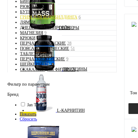
БИНТЫ
81
РЮКЗАКИ
2
БУТЫЛКИ
40
ГРИМ ДЛЯ БОДИБИЛДИНГА
6
ЛЯМКИ
49
ДНЕВНИК ТРЕНИРОВОК
2
ГЕЙНЕРЫ
МАГНЕЗИЯ
9
КРЮКИ
8
ПЕРЧАТКИ МУЖСКИЕ
28
ПОЯСА АТЛЕТИЧЕСКИЕ
51
ТАБЛЕТНИЦЫ
2
ПЕРЧАТКИ ЖЕНСКИЕ
9
ШЕЙКЕРЫ
121
ПРОТЕИНЫ
СКАКАЛКИ ДЛЯ ФИТНЕСА
2
Фильтр по параметрам
Тон 
Бренд
Jan Tana
L-КАРНИТИН
Показать
Сбросить