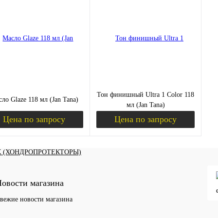
ить в 1 клик
Сравнение
Купить в 1 клик
Сравнение
Ку
ЫШЕНИЕ ТЕСТОСТЕРОНА)
збранное
Недоступно
В избранное
Недоступно
В 
Тон финишный Ultra 1 Color 118
ло Glaze 118 мл (Jan Tana)
мл (Jan Tana)
Цена по запросу
Цена по запросу
Запросить цену
Запросить цену
К (ХОНДРОПРОТЕКТОРЫ)
ить в 1 клик
Сравнение
Купить в 1 клик
Сравнение
овости магазина
збранное
Недоступно
В избранное
Недоступно
вежие новости магазина