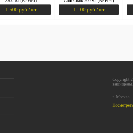
2300 мл (Be First)
Gum Chalk 200 мл (Be First)
1 500 руб.
1 100 руб.
/ шт
/ шт
Уведомить о поступлении
Уведомить о пост
ить в 1 клик
К сравнению
Купить в 1 клик
К сравнению
Ку
збранное
Недоступно
В избранное
Недоступно
В 
цве
ный
б
Copyright 
защищены.
Вк
ный
б
г. Москва
Посмотреть