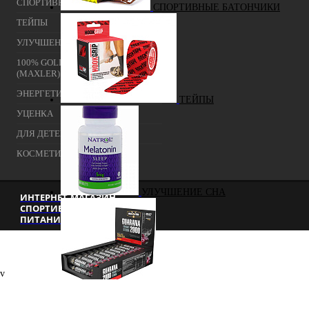
СПОРТИВНЫЕ БАТОНЧИКИ
СПОРТИВНЫЕ БАТОНЧИКИ
ТЕЙПЫ
УЛУЧШЕНИЕ СНА
100% GOLDEN BCAA 210 ГР
(MAXLER) (НАТУРАЛЬНЫЙ)
ЭНЕРГЕТИЧЕСКИЕ ДОБАВКИ
ТЕЙПЫ
УЦЕНКА
ДЛЯ ДЕТЕЙ
КОСМЕТИКА
УЛУЧШЕНИЕ СНА
ИНТЕРНЕТ-МАГАЗИН
СПОРТИВНОГО
ПИТАНИЯ Г. МОСКВА
v
ЭНЕРГЕТИЧЕСКИЕ ДОБАВКИ