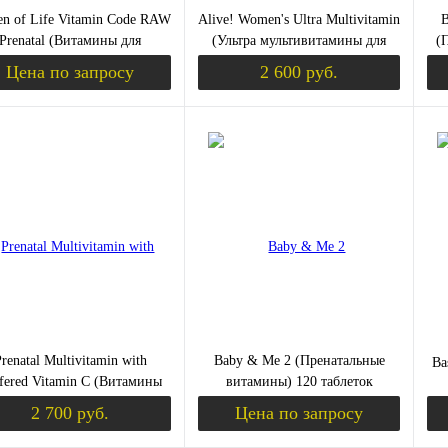
en of Life Vitamin Code RAW
Alive! Women's Ultra Multivitamin
B
Prenatal (Витамины для
(Ультра мультивитамины для
(
ременных) 180 вег капсул
женщин) 60 таблеток (Nature's
Цена по запросу
2 600 руб.
Way)
Запросить цену
Уведомить о пост
ить в 1 клик
Сравнение
Купить в 1 клик
Сравнение
Ку
збранное
Недоступно
В избранное
Недоступно
В 
renatal Multivitamin with
Baby & Me 2 (Пренатальные
Ba
fered Vitamin C (Витамины
витамины) 120 таблеток
я беременных) 180 капсул
(MegaFood)
2 700 руб.
Цена по запросу
(Nature's Way)