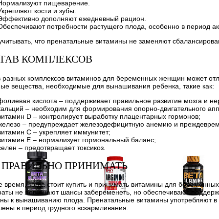
Нормализуют пищеварение.
Укрепляют кости и зубы.
Эффективно дополняют ежедневный рацион.
Обеспечивают потребности растущего плода, особенно в период акт
учитывать, что пренатальные витамины не заменяют сбалансирова
ТАВ КОМПЛЕКСОВ
 разных комплексов витаминов для беременных женщин может отли
ые вещества, необходимые для вынашивания ребенка, такие как:
фолиевая кислота – поддерживает правильное развитие мозга и не
кальций – необходим для формирования опорно-двигательного ап
витамин D – контролирует выработку плацентарных гормонов;
железо – предупреждает железодефицитную анемию и преждевре
витамин C – укрепляет иммунитет;
витамин E – нормализует гормональный баланс;
селен – предотвращает токсикоз.
 ПРАВИЛЬНО ПРИНИМАТЬ
 время, когда стоит купить и принимать витамины для беременны
аты не повышают шансы забеременеть, но обеспечивают поддержк
ны к вынашиванию плода. Пренатальные витамины употребляют в 
Аминокислоты
Аргинин (l-arginine)
Бета-аланин
ены в период грудного вскармливания.
отдельные