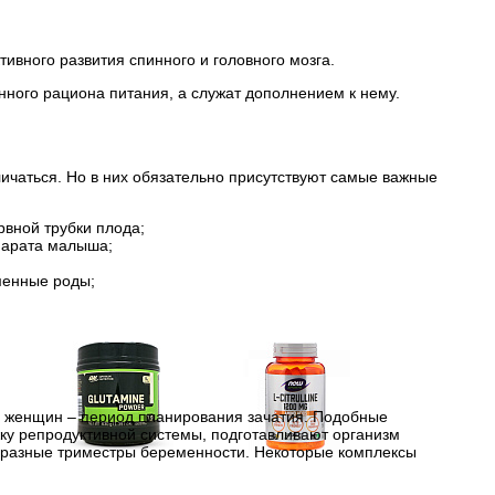
ивного развития спинного и головного мозга.
нного рациона питания, а служат дополнением к нему.
чаться. Но в них обязательно присутствуют самые важные
рвной трубки плода;
парата малыша;
менные роды;
х женщин – период планирования зачатия. Подобные
у репродуктивной системы, подготавливают организм
разные триместры беременности. Некоторые комплексы
Глутамин
Цитрулин (l-citrulline)