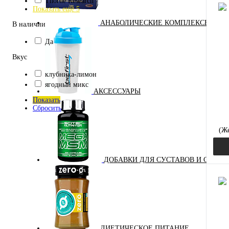
Thorne Research
Показать ещё 5
АНАБОЛИЧЕСКИЕ КОМПЛЕКСЫ(ПОВ
В наличии
Куп
Да
В и
Вкус
клубника-лимон
ягодный микс
АКСЕССУАРЫ
Показать
Сбросить
(Ж
для 
ДОБАВКИ ДЛЯ СУСТАВОВ И СВЯЗО
Куп
В и
ДИЕТИЧЕСКОЕ ПИТАНИЕ