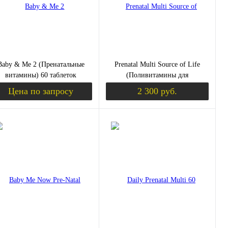
Вкус
ягодный микс
Baby & Me 2 (Пренатальные
Prenatal Multi Source of Life
витамины) 60 таблеток
(Поливитамины для
(MegaFood)
беременных) 90 таблеток
Цена по запросу
2 300 руб.
(NaturesPlus)
уплении
Запросить цену
Уведомить о пос
пить в 1 клик
Сравнение
Купить в 1 клик
Сравнение
избранное
Недоступно
В избранное
Недоступно