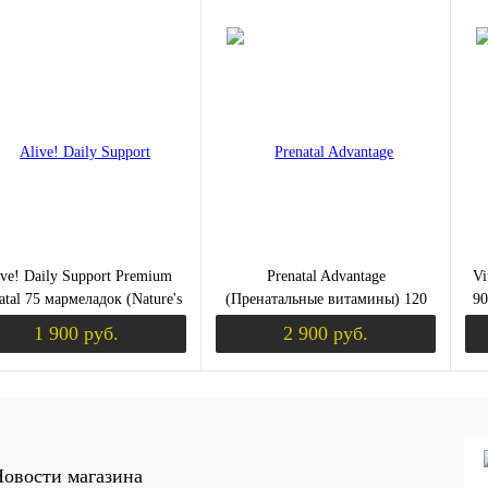
Уведомить о поступлении
Запросить цену
ить в 1 клик
Сравнение
Купить в 1 клик
Сравнение
Ку
збранное
Недоступно
В избранное
Недоступно
В 
ive! Daily Support Premium
Prenatal Advantage
V
atal 75 мармеладок (Nature's
(Пренатальные витамины) 120
90
Way)
легко проглатываемых капсул
1 900 руб.
2 900 руб.
(Life Extension)
Уведомить о поступлении
Уведомить о пост
ить в 1 клик
Сравнение
Купить в 1 клик
Сравнение
Ку
овости магазина