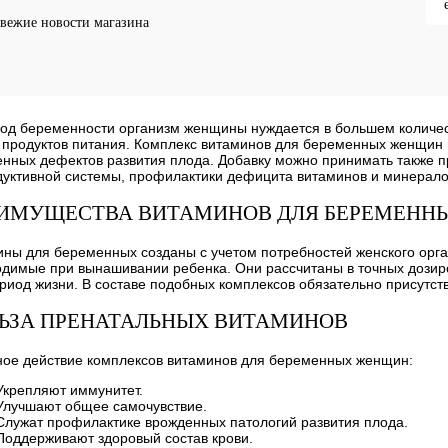
збранное
Недоступно
В избранное
Недоступно
В 
вежие новости магазина
бника-лимон
од беременности организм женщины нуждается в большем количест
 продуктов питания. Комплекс витаминов для беременных женщин 
нных дефектов развития плода. Добавку можно принимать также п
уктивной системы, профилактики дефицита витаминов и минерало
ИМУЩЕСТВА ВИТАМИНОВ ДЛЯ БЕРЕМЕНН
ны для беременных созданы с учетом потребностей женского орг
димые при вынашивании ребенка. Они рассчитаны в точных дозиро
риод жизни. В составе подобных комплексов обязательно присутств
ЬЗА ПРЕНАТАЛЬНЫХ ВИТАМИНОВ
ное действие комплексов витаминов для беременных женщин:
Укрепляют иммунитет.
Улучшают общее самочувствие.
Служат профилактике врожденных патологий развития плода.
Поддерживают здоровый состав крови.