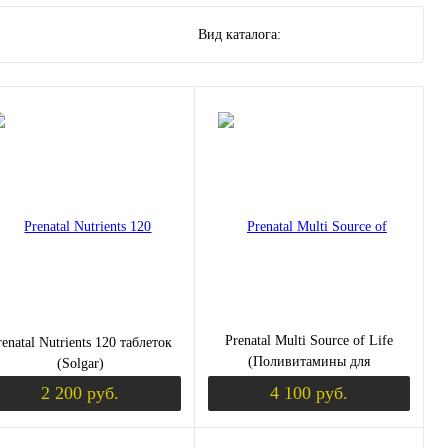
Вид каталога:
Prenatal Multi Source of Life
renatal Nutrients 120 таблеток
(Поливитамины для
(Solgar)
беременных) 180 таблеток
2 200 руб.
4 100 руб.
(NaturesPlus)