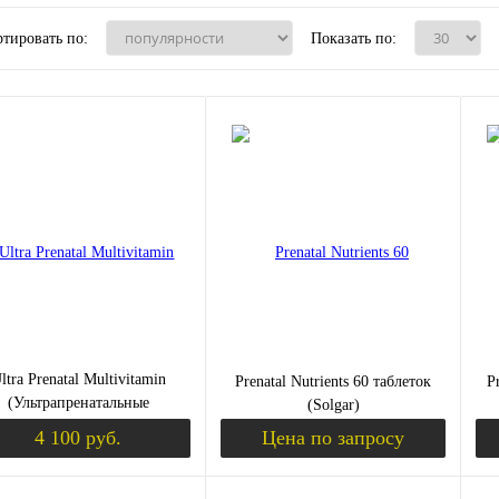
тировать по:
Показать по:
ltra Prenatal Multivitamin
Prenatal Nutrients 60 таблеток
P
(Ультрапренатальные
(Solgar)
ливитамины) 180 таблеток
4 100 руб.
Цена по запросу
(NaturesPlus)