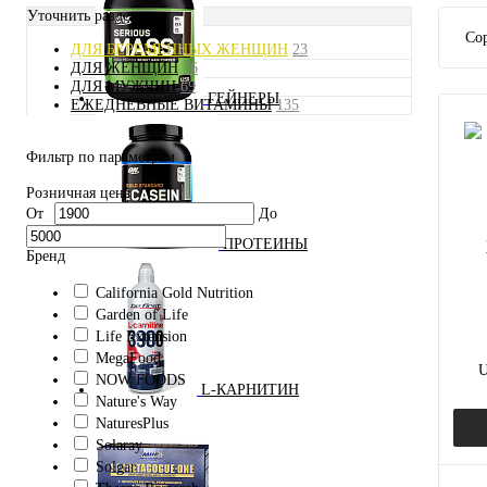
Уточнить раздел
Сор
ДЛЯ БЕРЕМЕННЫХ ЖЕНЩИН
23
ДЛЯ ЖЕНЩИН
76
ДЛЯ МУЖЧИН
69
ГЕЙНЕРЫ
ЕЖЕДНЕВНЫЕ ВИТАМИНЫ
135
Фильтр по параметрам
Розничная цена
От
До
ПРОТЕИНЫ
Бренд
California Gold Nutrition
Garden of Life
Life Extension
MegaFood
U
NOW FOODS
L-КАРНИТИН
Nature's Way
по
NaturesPlus
Solaray
Solgar