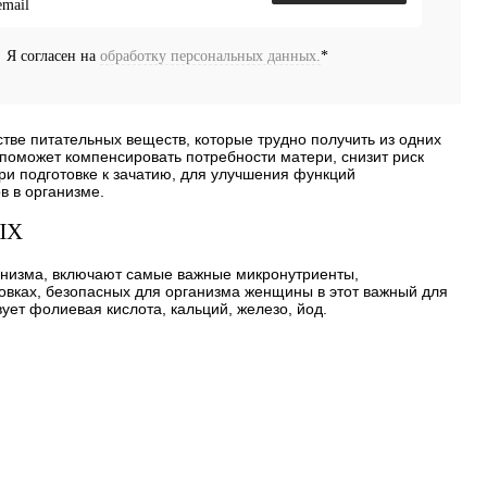
избранное
Недоступно
Я согласен на
обработку персональных данных.
*
ве питательных веществ, которые трудно получить из одних
поможет компенсировать потребности матери, снизит риск
ри подготовке к зачатию, для улучшения функций
в в организме.
ЫХ
анизма, включают самые важные микронутриенты,
вках, безопасных для организма женщины в этот важный для
ует фолиевая кислота, кальций, железо, йод.