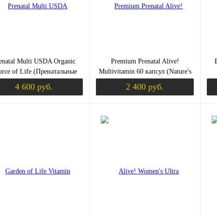
enatal Multi USDA Organic
Premium Prenatal Alive!
urce of Life (Пренатальные
Multivitamin 60 капсул (Nature's
льтивитамины) 90 вег таб
Way)
4 600 руб.
2 400 руб.
(NaturesPlus)
Уведомить о поступлении
Уведомить о пост
ить в 1 клик
Сравнение
Купить в 1 клик
Сравнение
Ку
збранное
Недоступно
В избранное
Недоступно
В 