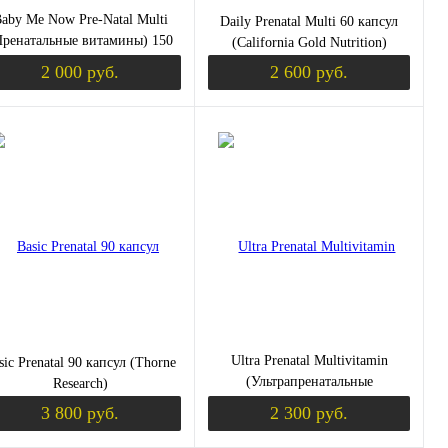
aby Me Now Pre-Natal Multi
Daily Prenatal Multi 60 капсул
Пренатальные витамины) 150
(California Gold Nutrition)
таблеток (Solaray)
2 000 руб.
2 600 руб.
уплении
Уведомить о поступлении
Уведомить о пос
пить в 1 клик
Сравнение
Купить в 1 клик
Сравнение
избранное
Недоступно
В избранное
Недоступно
Ultra Prenatal Multivitamin
sic Prenatal 90 капсул (Thorne
(Ультрапренатальные
Research)
поливитамины) 90 таблеток
3 800 руб.
2 300 руб.
(NaturesPlus)