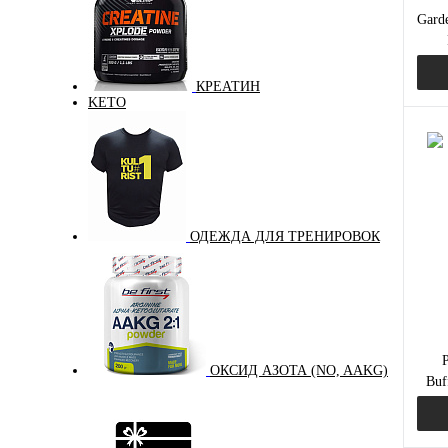
Gard
бе
КРЕАТИН
KETO
Куп
В и
ОДЕЖДА ДЛЯ ТРЕНИРОВОК
P
ОКСИД АЗОТА (NO, AAKG)
Buf
дл