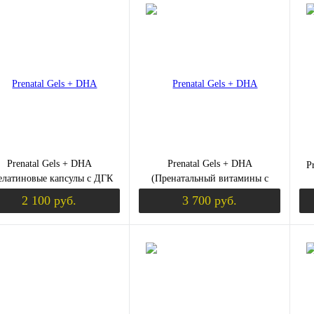
В корзину
Запросить цену
ЫШЕНИЕ ТЕСТОСТЕРОНА)
ить в 1 клик
Сравнение
Купить в 1 клик
Сравнение
Ку
збранное
В избранное
В 
В наличии
В наличии
Prenatal Gels + DHA
Prenatal Gels + DHA
P
елатиновые капсулы с ДГК
(Пренатальный витамины с
беременных) 90 капсул (Now
ДГК) 180 капсул (Now Foods)
2 100 руб.
3 700 руб.
Foods)
К (ХОНДРОПРОТЕКТОРЫ)
Уведомить о поступлении
Уведомить о пост
ить в 1 клик
Сравнение
Купить в 1 клик
Сравнение
Ку
збранное
Недоступно
В избранное
Недоступно
В 