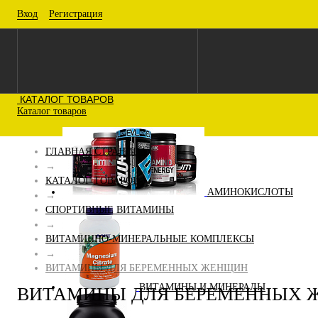
Вход
Регистрация
КАТАЛОГ ТОВАРОВ
Каталог товаров
ГЛАВНАЯ СТРАНИЦА
→
КАТАЛОГ ТОВАРОВ
АМИНОКИСЛОТЫ
→
СПОРТИВНЫЕ ВИТАМИНЫ
→
ВИТАМИННО-МИНЕРАЛЬНЫЕ КОМПЛЕКСЫ
→
ВИТАМИНЫ ДЛЯ БЕРЕМЕННЫХ ЖЕНЩИН
ВИТАМИНЫ И МИНЕРАЛЫ
ВИТАМИНЫ ДЛЯ БЕРЕМЕННЫХ 