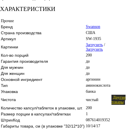
ХАРАКТЕРИСТИКИ
Прочие
Бренд
Swanson
Страна производства
США
Артикул
SW-1935
Загрузить
/
Картинки
Загрузить
Кол-во порций
200
Гарантия производителя
да
Для мужчин
да
Для женщин
да
Основной ингредиент
аргинин
Тип
аминокислота
Упаковка
банка
Другие
Чистота
чистый
товары
Количество капсул/таблеток в упаковке, шт.
200
Размер порции в капсулах/таблетках
1
ШтрихКод
087614019352
Габариты товара, см (в упаковке "32/12*10")
10/14/17