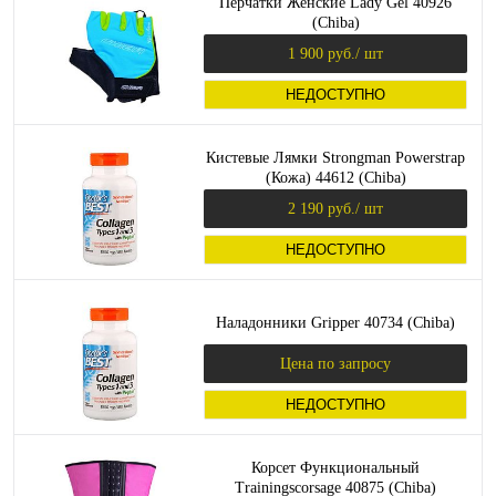
Перчатки Женские Lady Gel 40926
(Chiba)
1 900 руб.
/ шт
НЕДОСТУПНО
Кистевые Лямки Strongman Powerstrap
(Кожа) 44612 (Chiba)
2 190 руб.
/ шт
НЕДОСТУПНО
Наладонники Gripper 40734 (Chiba)
Цена по запросу
НЕДОСТУПНО
Корсет Функциональный
Trainingscorsage 40875 (Chiba)