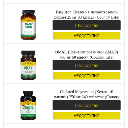
Easy Iron (Железо в легкоусвояемой
форме) 25 мг 90 капсул (Country Life)
1 100 руб.
/ шт
НЕДОСТУПНО
DMAE (Коэнзимированный ДМАЭ)
700 мг 50 капсул (Country Life)
1 000 руб.
/ шт
НЕДОСТУПНО
Chelated Magnesium (Хелатный
магний) 250 мг 240 таблеток (Country
Life)
1 600 руб.
/ шт
НЕДОСТУПНО