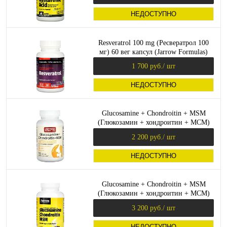
НЕДОСТУПНО
Resveratrol 100 mg (Ресвератрол 100
мг) 60 вег капсул (Jarrow Formulas)
1 700 руб.
/ шт
НЕДОСТУПНО
Glucosamine + Chondroitin + MSM
(Глюкозамин + хондроитин + МСМ)
120 капсул (Jarrow Formulas)
2 200 руб.
/ шт
НЕДОСТУПНО
Glucosamine + Chondroitin + MSM
(Глюкозамин + хондроитин + МСМ)
240 капсул (Jarrow Formulas)
3 200 руб.
/ шт
НЕДОСТУПНО