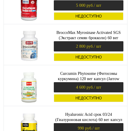
капсул (Jarrow Formulas)
5 000 руб.
/ шт
НЕДОСТУПНО
BroccoMax Myrosinase Activated SGS
(Экстракт семян брокколи) 60 вег
капсул (Jarrow Formulas)
2 800 руб.
/ шт
НЕДОСТУПНО
Curcumin Phytosome (Фитосомы
куркумина) 120 вег капсул (Jarrow
Formulas)
4 600 руб.
/ шт
НЕДОСТУПНО
Hyaluronic Acid срок 03/24
(Гиалуроновая кислота) 60 вег капсул
(Jarrow Formulas)
990 руб.
/ шт