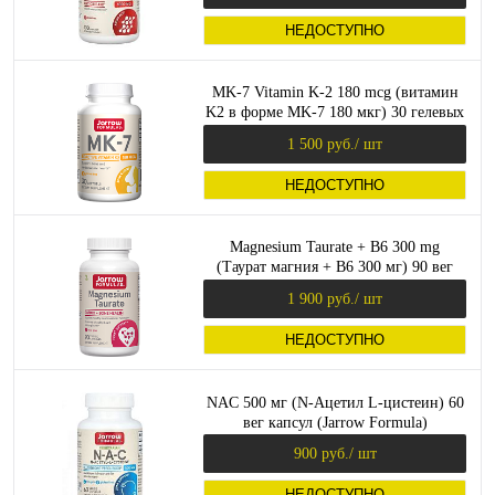
НЕДОСТУПНО
MK-7 Vitamin K-2 180 mcg (витамин
K2 в форме MK-7 180 мкг) 30 гелевых
капсул (Jarrow Formulas)
1 500 руб.
/ шт
НЕДОСТУПНО
Magnesium Taurate + B6 300 mg
(Таурат магния + В6 300 мг) 90 вег
капсул (Jarrow Formulas)
1 900 руб.
/ шт
НЕДОСТУПНО
NAC 500 мг (N-Ацетил L-цистеин) 60
вег капсул (Jarrow Formula)
900 руб.
/ шт
НЕДОСТУПНО