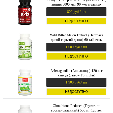
вишня 5000 мкг 90 жевательных
таблеток (Jarrow Formulas)
800 руб.
/ шт
НЕДОСТУПНО
Wild Bitter Melon Extract (Экстракт
дикой горькой дыни) 60 таблеток
(Jarrow Formulas) срок 11.2023
1 000 руб.
/ шт
НЕДОСТУПНО
Ashwagandha (Ашваганда) 120 вег
капсул (Jarrow Formulas)
1 900 руб.
/ шт
НЕДОСТУПНО
Glutathione Reduced (Глутатион
восстановленный) 500 мг 120 вег