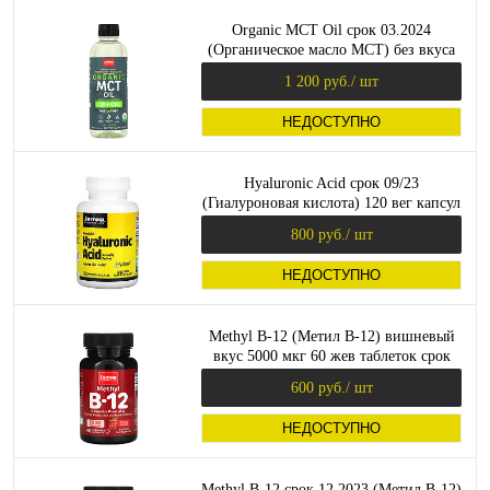
Organic MCT Oil срок 03.2024
(Органическое масло MCT) без вкуса
473 мл (Jarrow Formulas)
1 200 руб.
/ шт
НЕДОСТУПНО
Hyaluronic Acid срок 09/23
(Гиалуроновая кислота) 120 вег капсул
(Jarrow Formulas)
800 руб.
/ шт
НЕДОСТУПНО
Methyl B-12 (Метил B-12) вишневый
вкус 5000 мкг 60 жев таблеток срок
12.2023 (Jarrow Formulas)
600 руб.
/ шт
НЕДОСТУПНО
Methyl B-12 срок 12.2023 (Метил B-12)