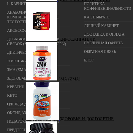
L-КАРНИТИН
ПОЛИТИКА
КОНФИДЕНЦИАЛЬНОСТИ
АНАБОЛИЧЕСКИЕ
КОМПЛЕКСЫ(ПОВЫШЕНИЕ
КАК ВЫБРАТЬ
ТЕСТОСТЕРОНА)
ЛИЧНЫЙ КАБИНЕТ
АКСЕССУАРЫ
ДОСТАВКА И ОПЛАТА
ДОБАВКИ ДЛЯ СУСТАВОВ И
ЖИРОСЖИГАТЕЛИ
ПУБЛИЧНАЯ ОФЕРТА
СВЯЗОК (ХОНДРОПРОТЕКТОРЫ)
ОБРАТНАЯ СВЯЗЬ
ДИЕТИЧЕСКОЕ ПИТАНИЕ
БЛОГ
ЖИРОСЖИГАТЕЛИ
ЗМА (ZMA)
ЗДОРОВЬЕ И ДОЛГОЛЕТИЕ
ЗМА (ZMA)
КРЕАТИН
KETO
ОДЕЖДА ДЛЯ ТРЕНИРОВОК
ОКСИД АЗОТА (NO, AAKG)
ЗДОРОВЬЕ И ДОЛГОЛЕТИЕ
ПОДАРОЧНЫЙ СЕРТИФИКАТ
ПРЕДТРЕНИРОВОЧНЫЕ