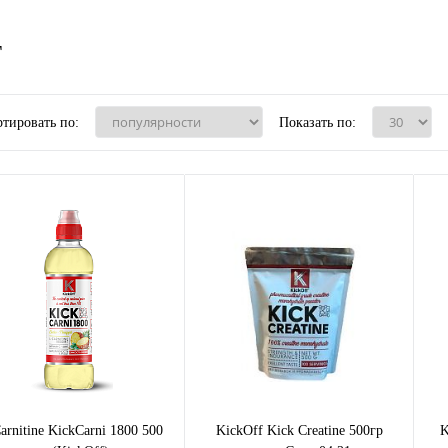
F
тировать по:
Показать по:
arnitine KickCarni 1800 500
KickOff Kick Creatine 500гр
K