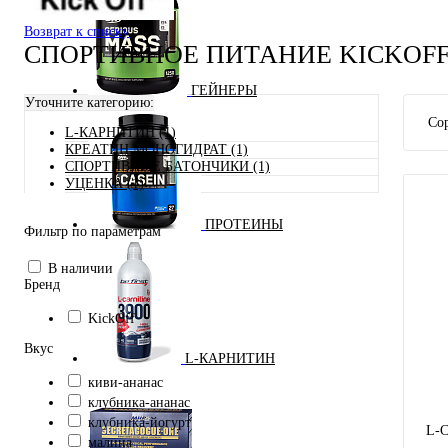
Возврат к списку
СПОРТИВНОЕ ПИТАНИЕ KICKOF
ГЕЙНЕРЫ
Уточните категорию:
Сор
L-КАРНИТИН (1)
КРЕАТИН МОНОГИДРАТ (1)
СПОРТИВНЫЕ БАТОНЧИКИ (1)
УЦЕНКА (1)
ПРОТЕИНЫ
Фильтр по параметрам
В наличии
Бренд
KickOff
Вкус
L-КАРНИТИН
киви-ананас
клубника-ананас
клубника-йогурт
L-C
малина