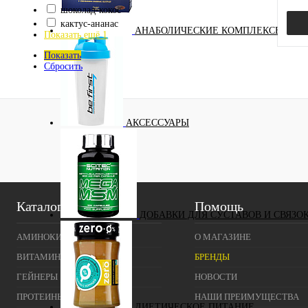
шоколад-кокос
кактус-ананас
АНАБОЛИЧЕСКИЕ КОМПЛЕКСЫ(ПОВ
Показать ещё 1
Показать
Сбросить
Куп
АКСЕССУАРЫ
В и
Вкус
киви
какт
Каталог
Помощь
ДОБАВКИ ДЛЯ СУСТАВОВ И СВЯЗО
АМИНОКИСЛОТЫ
О МАГАЗИНЕ
ВИТАМИНЫ И МИНЕРАЛЫ
БРЕНДЫ
ГЕЙНЕРЫ
НОВОСТИ
ПРОТЕИНЫ
НАШИ ПРЕИМУЩЕСТВА
ДИЕТИЧЕСКОЕ ПИТАНИЕ