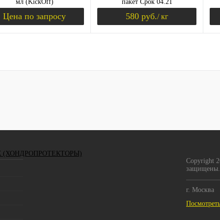
мл (KickOff)
пакет Срок 04.21
Цена по запросу
580 руб.
/ кг
ЫШЕНИЕ ТЕСТОСТЕРОНА)
Запросить цену
Уведомить о пост
ить в 1 клик
Сравнение
Купить в 1 клик
К сравнению
Ку
збранное
Недоступно
В избранное
Недоступно
В 
-ананас
клубника-ананас
ус-ананас
К (ХОНДРОПРОТЕКТОРЫ)
Copyright 
защищены.
г. Москва
Посмотреть