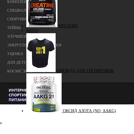
КОМПЛЕКСЫ
СПЕЦИАЛЬНЫЕ ДОБАВКИ
СПОРТИВНЫЕ БАТОНЧИКИ
КРЕАТИН
ТЕЙПЫ
KETO
УЛУЧШЕНИЕ СНА
ЭНЕРГЕТИЧЕСКИЕ ДОБАВКИ
УЦЕНКА
ДЛЯ ДЕТЕЙ
ОДЕЖДА ДЛЯ ТРЕНИРОВОК
КОСМЕТИКА
ИНТЕРНЕТ-МАГАЗИН
СПОРТИВНОГО
ПИТАНИЯ Г. МОСКВА
ОКСИД АЗОТА (NO, AAKG)
v