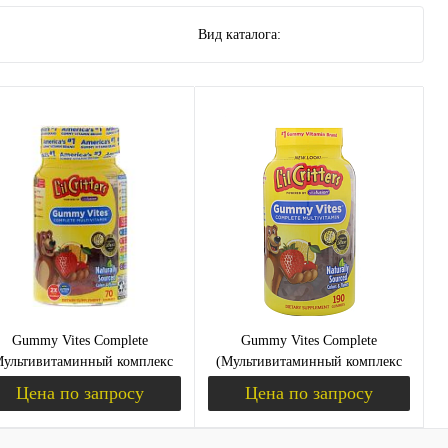
Вид каталога:
Gummy Vites Complete
Gummy Vites Complete
Мультивитаминный комплекс
(Мультивитаминный комплекс
для детей) 70 жевательных
для детей) 190 жевательных
Цена по запросу
Цена по запросу
таблеток (L'il Critters)
таблеток (L'il Critters)