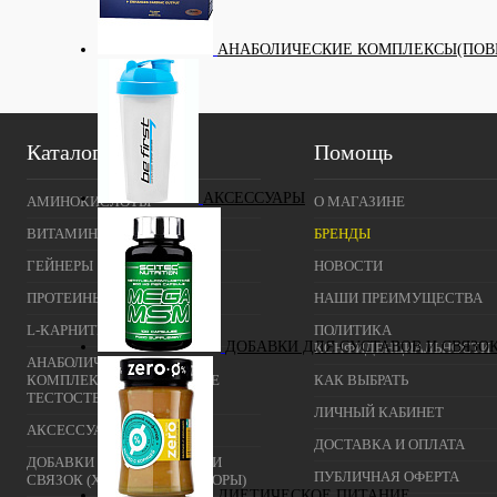
АНАБОЛИЧЕСКИЕ КОМПЛЕКСЫ(ПОВ
Куп
В и
Каталог
Помощь
АКСЕССУАРЫ
АМИНОКИСЛОТЫ
О МАГАЗИНЕ
ВИТАМИНЫ И МИНЕРАЛЫ
БРЕНДЫ
ГЕЙНЕРЫ
НОВОСТИ
ПРОТЕИНЫ
НАШИ ПРЕИМУЩЕСТВА
L-КАРНИТИН
ПОЛИТИКА
ДОБАВКИ ДЛЯ СУСТАВОВ И СВЯЗО
КОНФИДЕНЦИАЛЬНОСТИ
АНАБОЛИЧЕСКИЕ
КОМПЛЕКСЫ(ПОВЫШЕНИЕ
КАК ВЫБРАТЬ
ТЕСТОСТЕРОНА)
ЛИЧНЫЙ КАБИНЕТ
АКСЕССУАРЫ
ДОСТАВКА И ОПЛАТА
ДОБАВКИ ДЛЯ СУСТАВОВ И
ПУБЛИЧНАЯ ОФЕРТА
СВЯЗОК (ХОНДРОПРОТЕКТОРЫ)
ДИЕТИЧЕСКОЕ ПИТАНИЕ