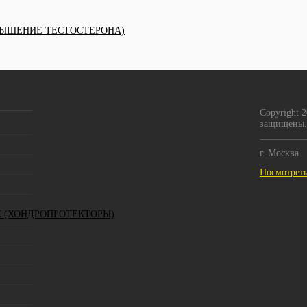
Уведомить о поступлении
Запросить цену
ЫШЕНИЕ ТЕСТОСТЕРОНА)
ить в 1 клик
Сравнение
Купить в 1 клик
Сравнение
Ку
збранное
Недоступно
В избранное
Недоступно
В 
Copyright 
защищены.
г. Москва
Посмотреть
К (ХОНДРОПРОТЕКТОРЫ)