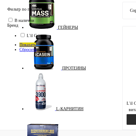
Фильтр по параметрам
Сор
В наличии
Бренд
ГЕЙНЕРЫ
L'il Critters
Показать
Сбросить
ПРОТЕИНЫ
L'il 
L-КАРНИТИН
вит