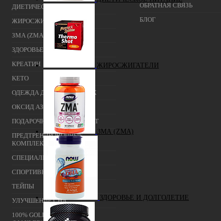
ОБРАТНАЯ СВЯЗЬ
ДИЕТИЧЕСКОЕ ПИТАНИЕ
БЛОГ
ЖИРОСЖИГАТЕЛИ
ЗМА (ZMA)
ЗДОРОВЬЕ И ДОЛГОЛЕТИЕ
КРЕАТИН
ЖИРОСЖИГАТЕЛИ
KETO
ОДЕЖДА ДЛЯ ТРЕНИРОВОК
ОКСИД АЗОТА (NO, AAKG)
ПОДАРОЧНЫЙ СЕРТИФИКАТ
ЗМА (ZMA)
ПРЕДТРЕНИРОВОЧНЫЕ
КОМПЛЕКСЫ
СПЕЦИАЛЬНЫЕ ДОБАВКИ
СПОРТИВНЫЕ БАТОНЧИКИ
ТЕЙПЫ
ЗДОРОВЬЕ И ДОЛГОЛЕТИЕ
УЛУЧШЕНИЕ СНА
100% GOLDEN BCAA 210 ГР