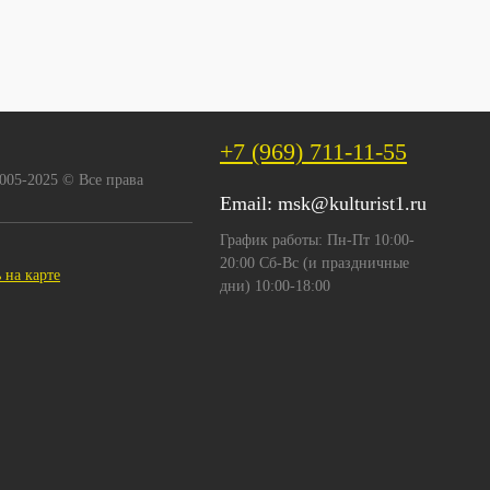
Запросить цену
Запросить цену
пить в 1 клик
Сравнение
Купить в 1 клик
Сравнение
избранное
Недоступно
В избранное
Недоступно
+7 (969) 711-11-55
2005-2025 © Все права
Email:
msk@kulturist1.ru
График работы: Пн-Пт 10:00-
20:00 Сб-Вс (и праздничные
 на карте
дни) 10:00-18:00