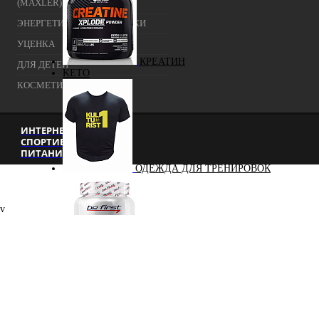
(MAXLER) (НАТУРАЛЬНЫЙ)
ЭНЕРГЕТИЧЕСКИЕ ДОБАВКИ
УЦЕНКА
КРЕАТИН
ДЛЯ ДЕТЕЙ
KETO
КОСМЕТИКА
ИНТЕРНЕТ-МАГАЗИН
СПОРТИВНОГО
ПИТАНИЯ Г. МОСКВА
ОДЕЖДА ДЛЯ ТРЕНИРОВОК
v
ОКСИД АЗОТА (NO, AAKG)