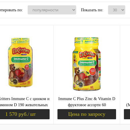
тировать по:
Показать по:
Critters Immune C с цинком и
Immune C Plus Zinc & Vitamin D
амином D 190 жевательных
фруктовое ассорти 60
(
конфет
жевательных конфет (L'il
1 570 руб.
Цена по запросу
/ шт
Critters)