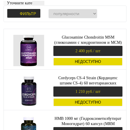
Уточните категорию:
ФИЛЬТР
Glucosamine Chondroitin MSM
(глюкозамин с хондроитином и МСМ)
90 капсул (MRM Nutrition)
2 400 руб.
/ шт
НЕДОСТУПНО
Cordyceps CS-4 Strain (Кордицепс
штамм CS-4) 60 вегетарианских
капсул (MRM Nutrition)
1 210 руб.
/ шт
НЕДОСТУПНО
HMB 1000 мг (Гидроксиметилбутират
Моногидрат) 60 капсул (MRM
Nutrition)