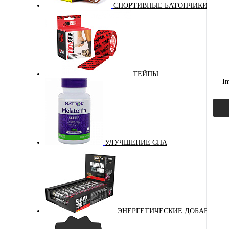
СПОРТИВНЫЕ БАТОНЧИКИ
В и
Вкус
ябл
ней
ТЕЙПЫ
Im
УЛУЧШЕНИЕ СНА
Куп
В и
Вкус
ЭНЕРГЕТИЧЕСКИЕ ДОБАВКИ
шок