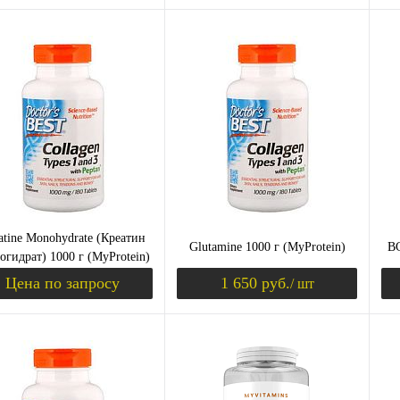
Уведомить о поступлении
Уведомить о пост
ить в 1 клик
Сравнение
Купить в 1 клик
Сравнение
Ку
збранное
Недоступно
В избранное
Недоступно
В 
Вк
на
atine Monohydrate (Креатин
Glutamine 1000 г (MyProtein)
BC
гидрат) 1000 г (MyProtein)
Цена по запросу
1 650 руб.
/ шт
Запросить цену
Уведомить о пост
ить в 1 клик
Сравнение
Купить в 1 клик
Сравнение
Ку