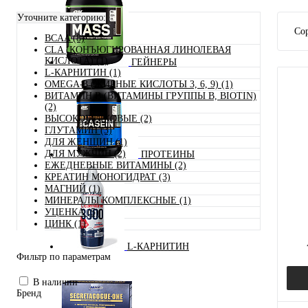
Уточните категорию:
Сор
BCAA (8)
CLA (КОНЪЮГИРОВАННАЯ ЛИНОЛЕВАЯ
КИСЛОТА) (1)
ГЕЙНЕРЫ
L-КАРНИТИН (1)
OMEGA-3 (ЖИРНЫЕ КИСЛОТЫ 3, 6, 9) (1)
ВИТАМИН B (ВИТАМИНЫ ГРУППЫ B, BIOTIN)
(2)
ВЫСОКОБЕЛКОВЫЕ (2)
ГЛУТАМИН (3)
ДЛЯ ЖЕНЩИН (1)
ДЛЯ МУЖЧИН (2)
ПРОТЕИНЫ
ЕЖЕДНЕВНЫЕ ВИТАМИНЫ (2)
КРЕАТИН МОНОГИДРАТ (3)
МАГНИЙ (1)
МИНЕРАЛЫ КОМПЛЕКСНЫЕ (1)
УЦЕНКА (5)
ЦИНК (1)
L-КАРНИТИН
Фильтр по параметрам
В наличии
Бренд