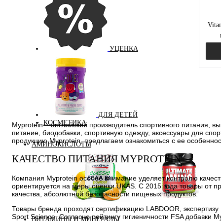
Vita
УЦЕНКА
Куп
ДЛЯ ДЕТЕЙ
КОСМЕТИКА
Myprotein – английский производитель спортивного питания, в
В и
питание, биодобавки, спортивную одежду, аксессуары для спо
продукцию Myprotein, предлагаем ознакомиться с ее особенно
АМИНОКИСЛОТЫ
КАЧЕСТВО ПИТАНИЯ MYPROTEIN
Компания Myprotein особое внимание уделяет контролю качест
ориентируется на меры оценки UKAS. С 2015 года товары от пр
качества, абсолютной безопасности пищевых продуктов.
Аминокислоты
Bcaa
Товары бренда проходят сертификацию LABDOOR, экспертизу 
комплексные
Sport Science. Согласно рейтингу гигиеничности FSA добавки M
ВИТАМИНЫ И МИНЕРАЛЫ