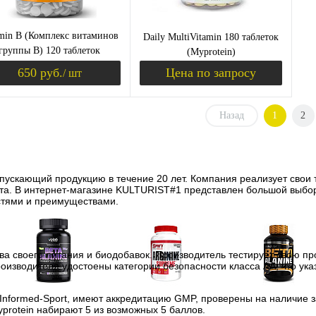
min B (Комплекс витаминов
Daily MultiVitamin 180 таблеток
группы В) 120 таблеток
(Myprotein)
(Myprotein)
650 руб.
Цена по запросу
/ шт
Назад
1
2
Уведомить о поступлении
Запросить цену
ить в 1 клик
Сравнение
Купить в 1 клик
Сравнение
ыпускающий продукцию в течение 20 лет. Компания реализует свои 
збранное
Недоступно
В избранное
Недоступно
рта. В интернет-магазине KULTURIST#1 представлен большой выбор
стями и преимуществами.
ва своего питания и биодобавок. Производитель тестирует свою п
оизводителя удостоены категории безопасности класса AA, что ук
Аминокислоты
Аргинин (l-arginine)
Бета-аланин
Informed-Sport, имеют аккредитацию GMP, проверены на наличие
отдельные
yprotein набирают 5 из возможных 5 баллов.