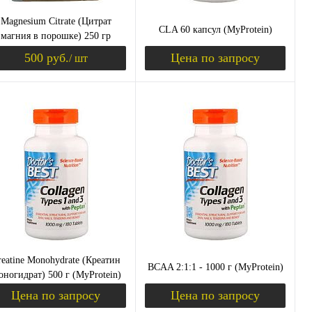
Magnesium Citrate (Цитрат
CLA 60 капсул (MyProtein)
магния в порошке) 250 гр
(MyProtein) СРОК 06/22
500 руб.
Цена по запросу
/ шт
уплении
Уведомить о поступлении
Запросить цену
пить в 1 клик
Сравнение
Купить в 1 клик
Сравнение
избранное
Недоступно
В избранное
Недоступно
reatine Monohydrate (Креатин
BCAA 2:1:1 - 1000 г (MyProtein)
ногидрат) 500 г (MyProtein)
Цена по запросу
Цена по запросу