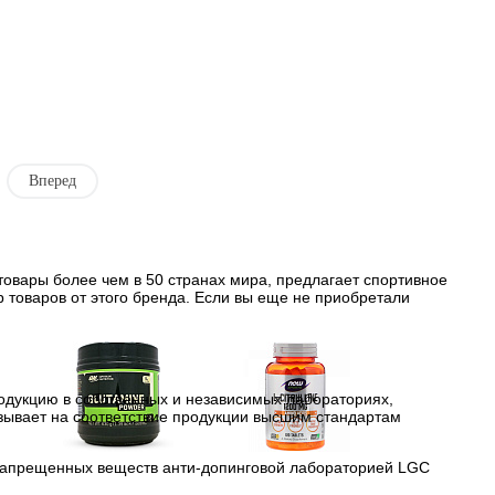
Вперед
товары более чем в 50 странах мира, предлагает спортивное
 товаров от этого бренда. Если вы еще не приобретали
родукцию в собственных и независимых лабораториях,
азывает на соответствие продукции высшим стандартам
Глутамин
Цитрулин (l-citrulline)
 запрещенных веществ анти-допинговой лабораторией LGC