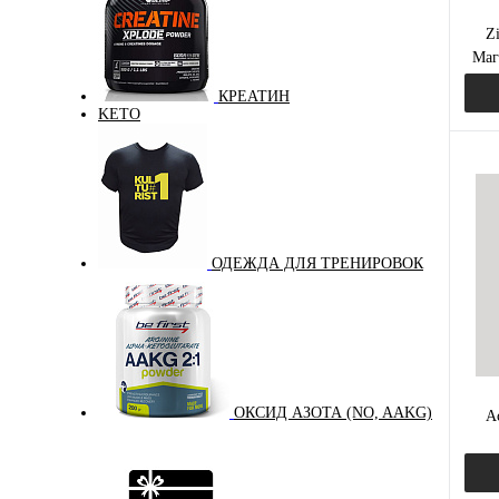
Z
Маг
КРЕАТИН
KETO
Куп
В и
ОДЕЖДА ДЛЯ ТРЕНИРОВОК
ОКСИД АЗОТА (NO, AAKG)
A