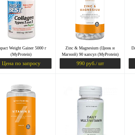
збранное
Недоступно
В избранное
Недоступно
В 
Вк
око
лимон-лайм
арбуз
яг
тральный
тропик
тр
pact Weight Gainer 5000 г
Zinc & Magnesium (Цинк и
Da
(MyProtein)
Магний) 90 капсул (MyProtein)
Цена по запросу
990 руб.
/ шт
Запросить цену
Уведомить о пост
ить в 1 клик
Сравнение
Купить в 1 клик
Сравнение
Ку
збранное
Недоступно
В избранное
Недоступно
В 
олад
клубника
ваниль