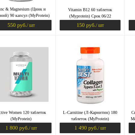
inc & Magnesium (Цинк и
Vitamin B12 60 таблеток
ний) 90 капсул (MyProtein)
(Myprotein) Срок 06/22
Срок 07/22
550 руб.
150 руб.
/ шт
/ шт
Уведомить о поступлении
Уведомить о пост
ить в 1 клик
Сравнение
Купить в 1 клик
Сравнение
Ку
збранное
Недоступно
В избранное
Недоступно
В 
ctive Women 120 таблеток
L-Carnitine (Л-Карнитин) 180
C
(MyProtein)
таблеток (MyProtein)
Мо
1 800 руб.
1 490 руб.
/ шт
/ шт