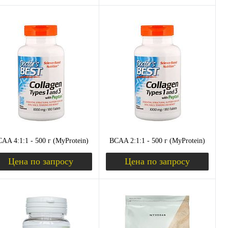
уплении
Запросить цену
Запросить цену
пить в 1 клик
Сравнение
Купить в 1 клик
Сравнение
избранное
Недоступно
В избранное
Недоступно
ус
Вкус
туральный
тропик
апельсин
яблоко
лимон-лайм
арбуз
голубика
натуральный
AA 4:1:1 - 500 г (MyProtein)
BCAA 2:1:1 - 500 г (MyProtein)
Цена по запросу
Цена по запросу
уплении
Запросить цену
Запросить цену
пить в 1 клик
Сравнение
Купить в 1 клик
Сравнение