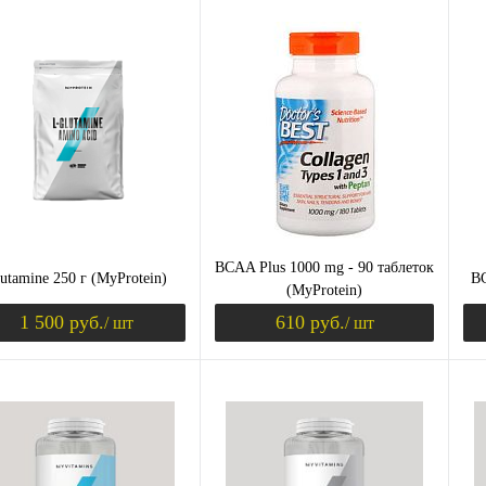
Уведомить о поступлении
Уведомить о пост
ЫШЕНИЕ ТЕСТОСТЕРОНА)
ить в 1 клик
Сравнение
Купить в 1 клик
Сравнение
Ку
збранное
Недоступно
В избранное
Недоступно
В 
Вк
ш
BCAA Plus 1000 mg - 90 таблеток
utamine 250 г (MyProtein)
BC
(MyProtein)
1 500 руб.
610 руб.
/ шт
/ шт
К (ХОНДРОПРОТЕКТОРЫ)
Уведомить о поступлении
Уведомить о пост
ить в 1 клик
Сравнение
Купить в 1 клик
Сравнение
Ку