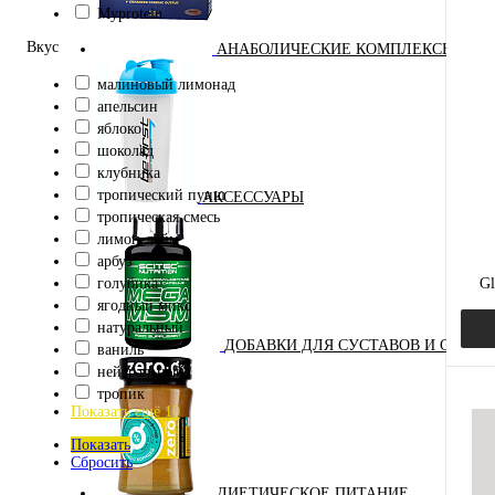
Myprotein
Вкус
АНАБОЛИЧЕСКИЕ КОМПЛЕКСЫ(ПОВ
Куп
малиновый лимонад
апельсин
В и
яблоко
шоколад
клубника
тропический пунш
АКСЕССУАРЫ
тропическая смесь
лимон-лайм
арбуз
голубика
Gl
ягодный микс
натуральный
ДОБАВКИ ДЛЯ СУСТАВОВ И СВЯЗО
ваниль
нейтральный
тропик
Показать ещё 10
Показать
Куп
Сбросить
ДИЕТИЧЕСКОЕ ПИТАНИЕ