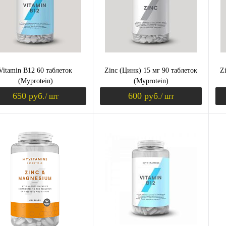
збранное
Недоступно
В избранное
Недоступно
В 
Вк
яг
тр
Vitamin B12 60 таблеток
Zinc (Цинк) 15 мг 90 таблеток
Z
(Myprotein)
(Myprotein)
650 руб.
600 руб.
/ шт
/ шт
Уведомить о поступлении
Уведомить о пост
ить в 1 клик
Сравнение
Купить в 1 клик
Сравнение
Ку
збранное
Недоступно
В избранное
Недоступно
В 