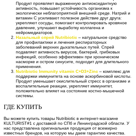
Продукт проявляет выраженную антиоксидантную
активность, повышает устойчивость организма к
экологически неблагоприятной внешней среде. Натрий и
витамин C усиливают полезное действие друг друга:
укрепляют сосуды, помогают контролировать кровяное
давление, улучшают выработку коллагена и
нейромедиаторов.
Назальный спрей Nutribiotic
– натуральное средство
для профилактики и лечения респираторных
заболеваний верхних дыхательных путей. Спрей
подавляет активность вирусов, бактерий, грибковых
инфекций, особенно эффективен при хроническом
насморке и остром синусите, подходит для длительного
применения.
Nutribiotic Immunity vitamin C+D3+Zinc
– комплекс для
поддержки иммунитета на основе аскорбиновой кислоты.
Продукт уменьшает окислительный стресс в организме и
воспалительные реакции, укрепляет иммунитет,
положительно влияет на состояние костно-мышечной
системы.
ГДЕ КУПИТЬ
Вы можете купить товары Nutribiotic в интернет-магазине
KULTURIST#1 с доставкой по СПб и Ленинградской области. У
нас представлена оригинальная продукция от всемирно
известных брендов, на которую мы даем гарантию качества.