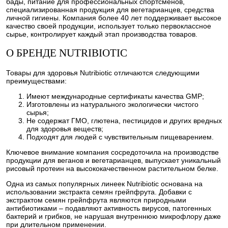
бады, питание для профессиональных спортсменов,
специализированная продукция для вегетарианцев, средства
личной гигиены. Компания более 40 лет поддерживает высокое
качество своей продукции, использует только первоклассное
сырье, контролирует каждый этап производства товаров.
О БРЕНДЕ NUTRIBIOTIC
Товары для здоровья Nutribiotic отличаются следующими
преимуществами:
Имеют международные сертификаты качества GMP;
Изготовлены из натурального экологически чистого
сырья;
Не содержат ГМО, глютена, пестицидов и других вредных
для здоровья веществ;
Подходят для людей с чувствительным пищеварением.
Ключевое внимание компания сосредоточила на производстве
продукции для веганов и вегетарианцев, выпускает уникальный
рисовый протеин на высококачественном растительном белке.
Одна из самых популярных линеек Nutribiotic основана на
использовании экстракта семян грейпфрута. Добавки с
экстрактом семян грейпфрута являются природными
антибиотиками – подавляют активность вирусов, патогенных
бактерий и грибков, не нарушая внутреннюю микрофлору даже
при длительном применении.