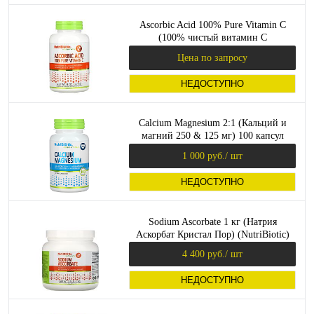
Ascorbic Acid 100% Pure Vitamin C
(100% чистый витамин С
кристаллический порошок) 227г
Цена по запросу
(NutriBiotic)
НЕДОСТУПНО
Calcium Magnesium 2:1 (Кальций и
магний 250 & 125 мг) 100 капсул
(NutriBiotic)
1 000 руб.
/ шт
НЕДОСТУПНО
Sodium Ascorbate 1 кг (Натрия
Аскорбат Кристал Пор) (NutriBiotic)
4 400 руб.
/ шт
НЕДОСТУПНО