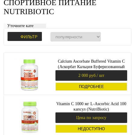
СПОРТИВНОЕ ПИТАНИЕ
NUTRIBIOTIC
Уточните категорию:
ФИЛЬТР
Calcium Ascorbate Buffered Vitamin C
(Аскорбат Кальция Буферизованный
Витамин С) 227 г (NutriBiotic)
2 000 руб.
/ шт
ПОДРОБНЕЕ
Vitamin C 1000 мг L-Ascorbic Acid 100
капсул (NutriBiotic)
Цена по запросу
НЕДОСТУПНО