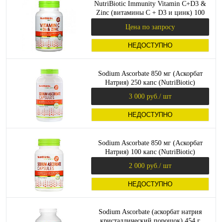
NutriBiotic Immunity Vitamin C+D3 &
Zinc (витамины C + D3 и цинк) 100
капсул
Цена по запросу
НЕДОСТУПНО
Sodium Ascorbate 850 мг (Аскорбат
Натрия) 250 капс (NutriBiotic)
3 000 руб.
/ шт
НЕДОСТУПНО
Sodium Ascorbate 850 мг (Аскорбат
Натрия) 100 капс (NutriBiotic)
2 000 руб.
/ шт
НЕДОСТУПНО
Sodium Ascorbate (аскорбат натрия
кристаллический порошок) 454 г