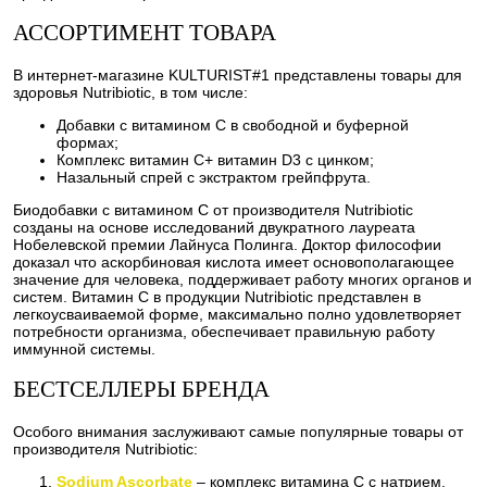
АССОРТИМЕНТ ТОВАРА
В интернет-магазине KULTURIST#1 представлены товары для
здоровья Nutribiotic, в том числе:
Добавки с витамином C в свободной и буферной
формах;
Комплекс витамин C+ витамин D3 с цинком;
Назальный спрей с экстрактом грейпфрута.
Биодобавки с витамином C от производителя Nutribiotic
созданы на основе исследований двукратного лауреата
Нобелевской премии Лайнуса Полинга. Доктор философии
доказал что аскорбиновая кислота имеет основополагающее
значение для человека, поддерживает работу многих органов и
систем. Витамин C в продукции Nutribiotic представлен в
легкоусваиваемой форме, максимально полно удовлетворяет
потребности организма, обеспечивает правильную работу
иммунной системы.
БЕСТСЕЛЛЕРЫ БРЕНДА
Особого внимания заслуживают самые популярные товары от
производителя Nutribiotic:
Sodium Ascorbate
– комплекс витамина C с натрием.