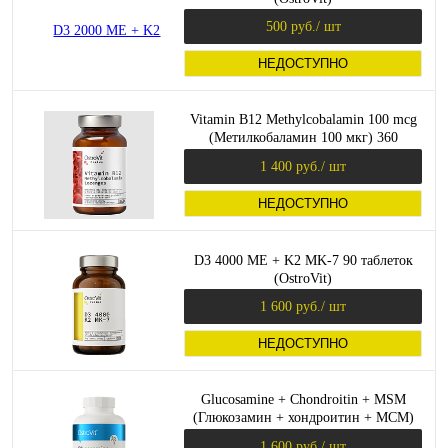
500 руб.
/ шт
НЕДОСТУПНО
Vitamin B12 Methylcobalamin 100 mcg
(Метилкобаламин 100 мкг) 360
таблеток (OstroVit)
1 400 руб.
/ шт
НЕДОСТУПНО
D3 4000 МЕ + K2 MK-7 90 таблеток
(OstroVit)
1 600 руб.
/ шт
НЕДОСТУПНО
Glucosamine + Chondroitin + MSM
(Глюкозамин + хондроитин + МСМ)
90 таблеток (OstroVit)
1 600 руб.
/ шт