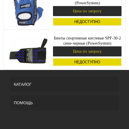
(PowerSystem)
Цена по запросу
НЕДОСТУПНО
Бинты спортивные кистевые SPF-30-2
сине-черные (PowerSystem)
Цена по запросу
НЕДОСТУПНО
КАТАЛОГ
ПОМОЩЬ