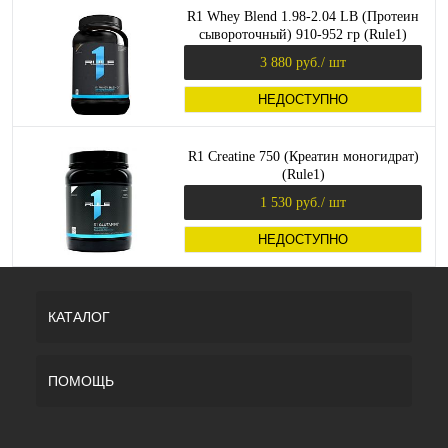
R1 Whey Blend 1.98-2.04 LB (Протеин
сывороточный) 910-952 гр (Rule1)
3 880 руб.
/ шт
НЕДОСТУПНО
R1 Creatine 750 (Креатин моногидрат)
(Rule1)
1 530 руб.
/ шт
НЕДОСТУПНО
КАТАЛОГ
ПОМОЩЬ