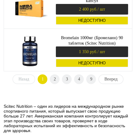
капсул
2 400 руб.
/ шт
НЕДОСТУПНО
Bromelain 1000мг (Бромелаин) 90
таблеток (Scitec Nutrition)
1 350 руб.
/ шт
НЕДОСТУПНО
Назад
1
2
3
4
9
Вперед
Scitec Nutrition – один из лидеров на международном рынке
спортивного питания, который выпускает свою продукцию
больше 27 лет. Американская компания контролирует каждый
этап производства своих товаров, проверяет в ходе
лабораторных испытаний их эффективность и безопасность
для здоровья.