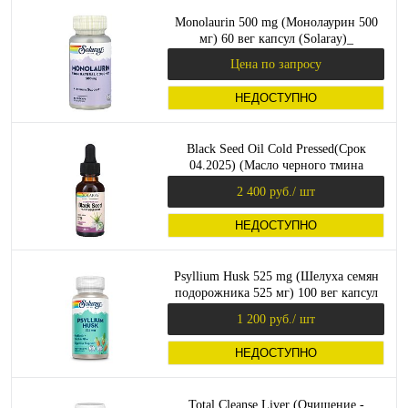
Monolaurin 500 mg (Монолаурин 500
мг) 60 вег капсул (Solaray)_
Цена по запросу
НЕДОСТУПНО
Black Seed Oil Cold Pressed(Срок
04.2025) (Масло черного тмина
холодного отжима) 30 мл (Solaray)
2 400 руб.
/ шт
НЕДОСТУПНО
Psyllium Husk 525 mg (Шелуха семян
подорожника 525 мг) 100 вег капсул
(Solaray)
1 200 руб.
/ шт
НЕДОСТУПНО
Total Cleanse Liver (Очищение -