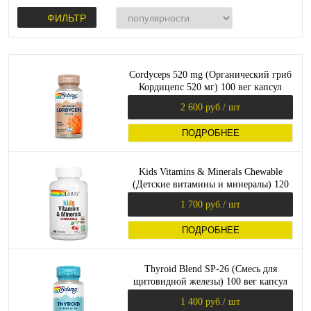
ФИЛЬТР
Cordyceps 520 mg (Органический гриб
Кордицепс 520 мг) 100 вег капсул
(Solaray)
2 600 руб.
/ шт
ПОДРОБНЕЕ
Kids Vitamins & Minerals Chewable
(Детские витамины и минералы) 120
жев таблеток (Solaray)
1 700 руб.
/ шт
ПОДРОБНЕЕ
Thyroid Blend SP-26 (Смесь для
щитовидной железы) 100 вег капсул
(Solaray)
1 400 руб.
/ шт