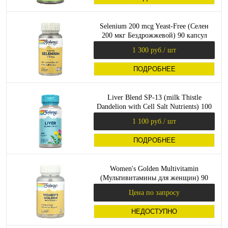
Selenium 200 mcg Yeast-Free (Селен
200 мкг Бездрожжевой) 90 капсул
(Solaray)
1 300 руб.
/ шт
ПОДРОБНЕЕ
Liver Blend SP-13 (milk Thistle
Dandelion with Cell Salt Nutrients) 100
вег капсул (Solaray)
1 100 руб.
/ шт
ПОДРОБНЕЕ
Women's Golden Multivitamin
(Мультивитамины для женщин) 90
капсул (Solaray)_
Цена по запросу
НЕДОСТУПНО