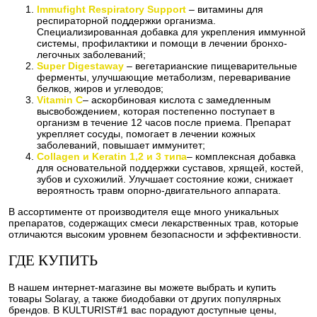
Immufight Respiratory Support
– витамины для
респираторной поддержки организма.
Специализированная добавка для укрепления иммунной
системы, профилактики и помощи в лечении бронхо-
легочных заболеваний;
Super Digestaway
– вегетарианские пищеварительные
ферменты, улучшающие метаболизм, переваривание
белков, жиров и углеводов;
Vitamin C
– аскорбиновая кислота с замедленным
высвобождением, которая постепенно поступает в
организм в течение 12 часов после приема. Препарат
укрепляет сосуды, помогает в лечении кожных
заболеваний, повышает иммунитет;
Collagen и Keratin 1,2 и 3 типа
– комплексная добавка
для основательной поддержки суставов, хрящей, костей,
зубов и сухожилий. Улучшает состояние кожи, снижает
вероятность травм опорно-двигательного аппарата.
В ассортименте от производителя еще много уникальных
препаратов, содержащих смеси лекарственных трав, которые
отличаются высоким уровнем безопасности и эффективности.
ГДЕ КУПИТЬ
В нашем интернет-магазине вы можете выбрать и купить
товары Solaray, а также биодобавки от других популярных
брендов. В KULTURIST#1 вас порадуют доступные цены,