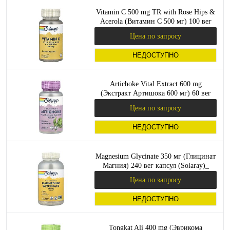
Vitamin C 500 mg TR with Rose Hips &
Acerola (Витамин C 500 мг) 100 вег
капсул (Solaray)_
Цена по запросу
НЕДОСТУПНО
Artichoke Vital Extract 600 mg
(Экстракт Артишока 600 мг) 60 вег
капсул (Solaray)_
Цена по запросу
НЕДОСТУПНО
Magnesium Glycinate 350 мг (Глицинат
Магния) 240 вег капсул (Solaray)_
Цена по запросу
НЕДОСТУПНО
Tongkat Ali 400 mg (Эврикома