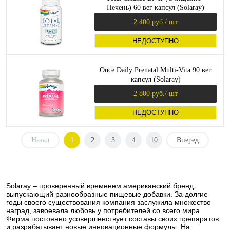
Печень) 60 вег капсул (Solaray)
2 400 руб.
/ шт
НЕДОСТУПНО
Once Daily Prenatal Multi-Vita 90 вег
капсул (Solaray)
2 800 руб.
/ шт
НЕДОСТУПНО
Назад
1
2
3
4
10
Вперед
Solaray – проверенный временем американский бренд,
выпускающий разнообразные пищевые добавки. За долгие
годы своего существования компания заслужила множество
наград, завоевала любовь у потребителей со всего мира.
Фирма постоянно усовершенствует составы своих препаратов
и разрабатывает новые инновационные формулы. На