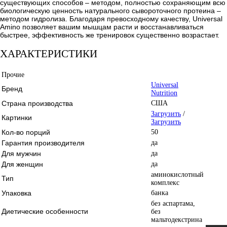
существующих способов – методом, полностью сохраняющим всю
биологическую ценность натурального сывороточного протеина –
методом гидролиза. Благодаря превосходному качеству, Universal
Amino позволяет вашим мышцам расти и восстанавливаться
быстрее, эффективность же тренировок существенно возрастает.
ХАРАКТЕРИСТИКИ
Прочие
Universal
Бренд
Nutrition
Страна производства
США
Загрузить
/
Картинки
Загрузить
Кол-во порций
50
Гарантия производителя
да
Для мужчин
да
Для женщин
да
аминокислотный
Тип
комплекс
Упаковка
банка
без аспартама,
Диетические особенности
без
мальтодекстрина