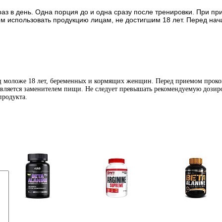
раз в день. Одна порция до и одна сразу после тренировки. При пр
м использовать продукцию лицам, не достигшим 18 лет. Перед на
иц моложе 18 лет, беременных и кормящих женщин. Перед приемом проко
является заменителем пищи. Не следует превышать рекомендуемую дозиро
продукта.
Аминокислоты
Аргинин (l-arginine)
Бета-аланин
отдельные