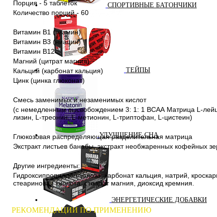
Порция - 5 таблеток
СПОРТИВНЫЕ БАТОНЧИКИ
Количество порций - 60
Витамин В1 (тиамин)
Витамин В3 (ниацин)
Витамин В12
Магний (цитрат магния)
ТЕЙПЫ
Кальций (карбонат кальция)
Цинк (цинка глюконат)
Смесь заменимых и незаменимых кислот
(с немедленным высвобождением 3: 1: 1 ВСАА Матрица L-лейци
лизин, L-треонин, L-метионин, L-триптофан, L-цистеин)
УЛУЧШЕНИЕ СНА
Глюкозовая распределяющая разделительная матрица
Экстракт листьев банабы, экстракт необжаренных кофейных зе
Другие ингредиенты:
Гидроксипропилцеллюлоза, карбонат кальция, натрий, кроска
стеариновая кислота, стеарат магния, диоксид кремния.
ЭНЕРГЕТИЧЕСКИЕ ДОБАВКИ
РЕКОМЕНДАЦИИ ПО ПРИМЕНЕНИЮ