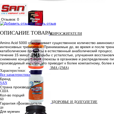
Отзывов: 0
Добавить отзыв
ОПИСАНИЕ ТОВАРА:
ЖИРОСЖИГАТЕЛИ
Amino Acid 5000 обеспечивает существенное количество аминокис
интенсивных тренировок. Принимаемые до, во время и после трен
катаболические процессы в естественный анаболический процесс.
течение 15 минут для борьбы с усталостью, улучшения восстановл
снижению концентрации глюкозы в организме и распределению пит
производимый инсулин, что приводит к более компактному, боле
ЗМА (ZMA)
Характеристики:
Все характеристики
Бренд
SAN
Страна производства
США
Кол-во порций
60
ЗДОРОВЬЕ И ДОЛГОЛЕТИЕ
Гарантия производителя
да
Для мужчин