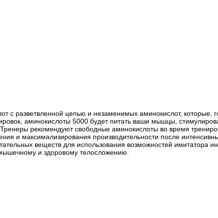
лот с разветвленной цепью и незаменимых аминокислот, которые, 
ировок, аминокислоты 5000 будет питать ваши мышцы, стимулирова
 Тренеры рекомендуют свободные аминокислоты во время трениров
ения и максимализирования производительности после интенсивных
ательных веществ для использования возможностей имитатора инс
е мышечному и здоровому телосложению.