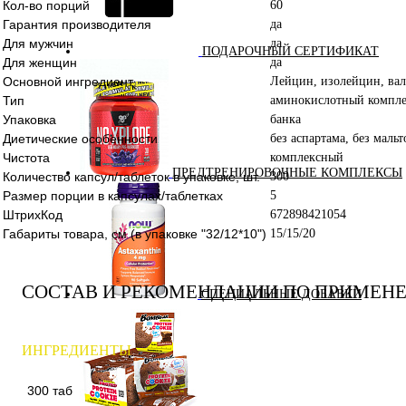
Кол-во порций
60
Гарантия производителя
да
Для мужчин
да
ПОДАРОЧНЫЙ СЕРТИФИКАТ
Для женщин
да
Основной ингредиент
Лейцин, изолейцин, ва
Тип
аминокислотный компле
Упаковка
банка
Диетические особенности
без аспартама, без маль
Чистота
комплексный
ПРЕДТРЕНИРОВОЧНЫЕ КОМПЛЕКСЫ
Количество капсул/таблеток в упаковке, шт.
300
Размер порции в капсулах/таблетках
5
ШтрихКод
672898421054
Габариты товара, см (в упаковке "32/12*10")
15/15/20
СОСТАВ И РЕКОМЕНДАЦИИ ПО ПРИМЕН
СПЕЦИАЛЬНЫЕ ДОБАВКИ
ИНГРЕДИЕНТЫ
300 таб