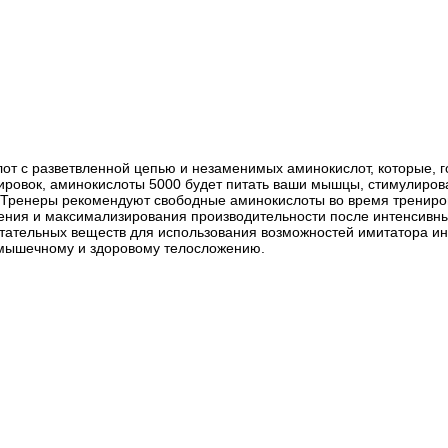
лот с разветвленной цепью и незаменимых аминокислот, которые, 
ировок, аминокислоты 5000 будет питать ваши мышцы, стимулирова
 Тренеры рекомендуют свободные аминокислоты во время трениров
ения и максимализирования производительности после интенсивных
ательных веществ для использования возможностей имитатора инс
е мышечному и здоровому телосложению.