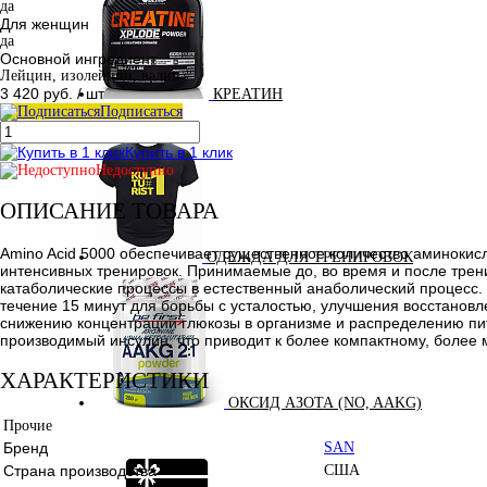
да
Для женщин
да
Основной ингредиент
Лейцин, изолейцин, валин
3 420 руб.
/ шт
КРЕАТИН
Подписаться
KETO
Купить в 1 клик
Недоступно
ОПИСАНИЕ ТОВАРА
Amino Acid 5000 обеспечивает существенное количество аминокис
ОДЕЖДА ДЛЯ ТРЕНИРОВОК
интенсивных тренировок. Принимаемые до, во время и после трен
катаболические процессы в естественный анаболический процесс.
течение 15 минут для борьбы с усталостью, улучшения восстановл
снижению концентрации глюкозы в организме и распределению пит
производимый инсулин, что приводит к более компактному, боле
ХАРАКТЕРИСТИКИ
ОКСИД АЗОТА (NO, AAKG)
Прочие
Бренд
SAN
Страна производства
США