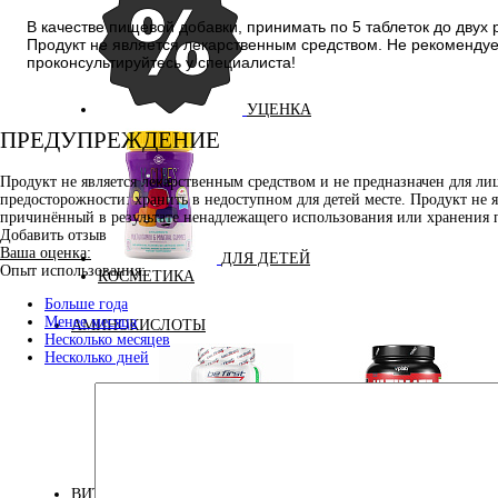
В качестве пищевой добавки, принимать по 5 таблеток до двух 
Продукт не является лекарственным средством. Не рекомендуе
проконсультируйтесь у специалиста!
УЦЕНКА
ПРЕДУПРЕЖДЕНИЕ
Продукт не является лекарственным средством и не предназначен для л
предосторожности: хранить в недоступном для детей месте. Продукт не 
причинённый в результате ненадлежащего использования или хранения 
Добавить отзыв
Ваша оценка:
ДЛЯ ДЕТЕЙ
Опыт использования:
КОСМЕТИКА
Больше года
Менее месяца
АМИНОКИСЛОТЫ
Несколько месяцев
Несколько дней
Аминокислоты
Bcaa
комплексные
ВИТАМИНЫ И МИНЕРАЛЫ