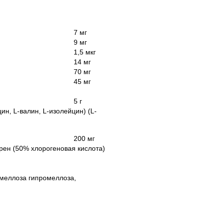
7 мг
9 мг
1,5 мкг
14 мг
70 мг
45 мг
5 г
н, L-валин, L-изолейцин) (L-
200 мг
рен (50% хлорогеновая кислота)
рмеллоза гипромеллоза,