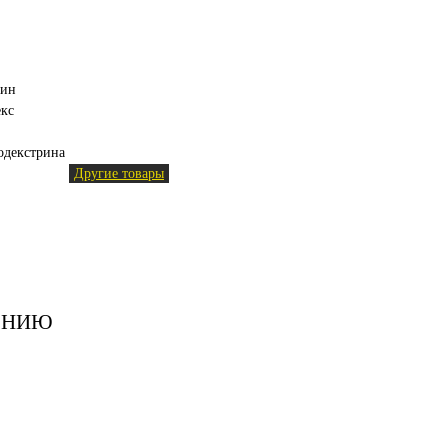
лин
кс
тодекстрина
Другие товары
ЕНИЮ