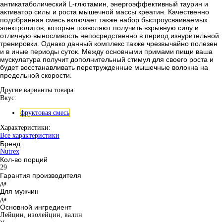
антикатаболический L-глютамин, энергоэффективный таурин и
активатор силы и роста мышечной массы креатин. Качественно
подобранная смесь включает также набор быстроусваиваемых
электролитов, которые позволяют получить взрывную силу и
отличную выносливость непосредственно в период изнурительной
тренировки. Однако данный комплекс также чрезвычайно полезен
и в иные периоды суток. Между основными примами пищи ваша
мускулатура получит дополнительный стимул для своего роста и
будет восстанавливать перетружденные мышечные волокна на
предельной скорости.
Другие варианты товара:
Вкус:
фруктовая смесь
Характеристики:
Все характеристики
Бренд
Nutrex
Кол-во порций
29
Гарантия производителя
да
Для мужчин
да
Основной ингредиент
Лейцин, изолейцин, валин