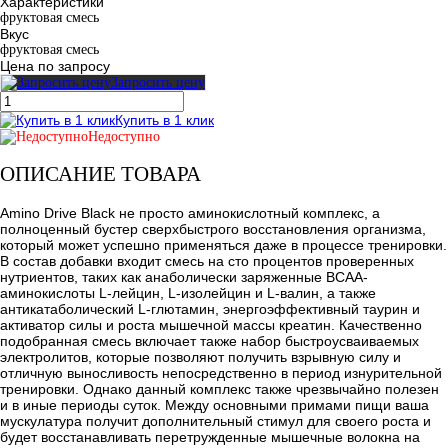
Характеристики
фруктовая смесь
Вкус
фруктовая смесь
Цена по запросу
Запросить цену
Купить в 1 клик
Недоступно
ОПИСАНИЕ ТОВАРА
Amino Drive Black не просто аминокислотный комплекс, а
полноценный бустер сверхбыстрого восстановления организма,
который может успешно применяться даже в процессе тренировки.
В состав добавки входит смесь на сто процентов проверенных
нутриентов, таких как анаболически заряженные ВСАА-
аминокислоты L-лейцин, L-изолейцин и L-валин, а также
антикатаболический L-глютамин, энергоэффективный таурин и
активатор силы и роста мышечной массы креатин. Качественно
подобранная смесь включает также набор быстроусваиваемых
электролитов, которые позволяют получить взрывную силу и
отличную выносливость непосредственно в период изнурительной
тренировки. Однако данный комплекс также чрезвычайно полезен
и в иные периоды суток. Между основными примами пищи ваша
мускулатура получит дополнительный стимул для своего роста и
будет восстанавливать перетружденные мышечные волокна на