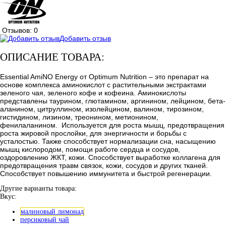
Отзывов: 0
Добавить отзыв
ОПИСАНИЕ ТОВАРА:
Essential AmiNO Energy от Optimum Nutrition – это препарат на
основе комплекса аминокислот с растительными экстрактами
зеленого чая, зеленого кофе и кофеина. Аминокислоты
представлены таурином, глютамином, аргинином, лейцином, бета-
аланином, цитруллином, изолейцином, валином, тирозином,
гистидином, лизином, треонином, метионином,
фенилаланином. Используется для роста мышц, предотвращения
роста жировой прослойки, для энергичности и борьбы с
усталостью. Также способствует нормализации сна, насыщению
мышц кислородом, помощи работе сердца и сосудов,
оздоровлению ЖКТ, кожи. Способствует выработке коллагена для
предотвращения травм связок, кожи, сосудов и других тканей.
Способствует повышению иммунитета и быстрой регенерации.
Другие варианты товара:
Вкус:
малиновый лимонад
персиковый чай