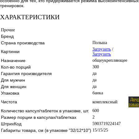
особенно для тех, кто придерживается режима высокоинтенсивных
тренировок.
ХАРАКТЕРИСТИКИ
Прочие
Бренд
Страна производства
Польша
Загрузить
/
Картинки
Загрузить
Назначение
общеукрепляющее
Кол-во порций
300
Гарантия производителя
да
Для мужчин
да
Для женщин
да
Упаковка
банка
Дру
Чистота
комплексный
това
Количество капсул/таблеток в упаковке, шт.
600
Размер порции в капсулах/таблетках
2
ШтрихКод
5903719224147
Габариты товара, см (в упаковке "32/12*10")
15/15/25