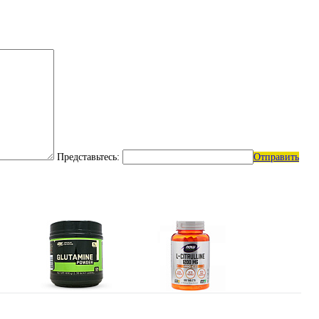
Представьтесь:
Отправить
Глутамин
Цитрулин (l-citrulline)