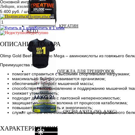
Основной ингредиент
Лейцин, изолейцин, валин
5 400 руб.
/ шт
Подписаться
КРЕАТИН
Купить в 1 клик
KETO
Недоступно
ОПИСАНИЕ ТОВАРА
Olimp Gold Beef-Pro Amino Mega – аминокислоты из говяжьего белк
Преимущества товара:
ОДЕЖДА ДЛЯ ТРЕНИРОВОК
помогает справиться с высокими спортивными нагрузками;
максимально быстро усваивается организмом;
обеспечивает прирост мышечной массы;
способствует восстановлению и поддержанию мышечной тка
снижает утомляемость;
подходит для атлетов с лактозной непереносимостью;
защищает мышечные волокна от процессов катаболизма;
повышает выносливость и энергичность;
ОКСИД АЗОТА (NO, AAKG)
служит ценным источником чистого концентрированного бел
ХАРАКТЕРИСТИКИ