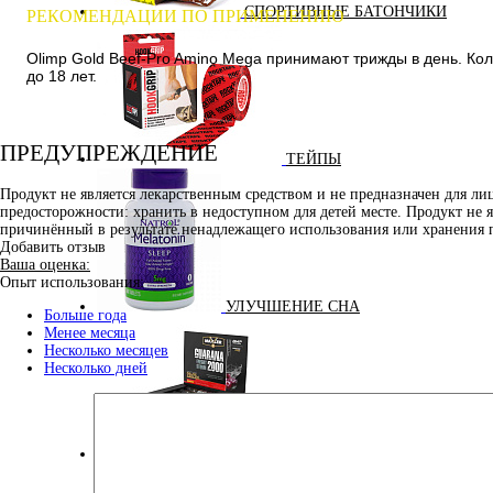
СПОРТИВНЫЕ БАТОНЧИКИ
РЕКОМЕНДАЦИИ ПО ПРИМЕНЕНИЮ
Olimp Gold Beef-Pro Amino Mega принимают трижды в день. Кол
до 18 лет.
ПРЕДУПРЕЖДЕНИЕ
ТЕЙПЫ
Продукт не является лекарственным средством и не предназначен для л
предосторожности: хранить в недоступном для детей месте. Продукт не 
причинённый в результате ненадлежащего использования или хранения 
Добавить отзыв
Ваша оценка:
Опыт использования:
УЛУЧШЕНИЕ СНА
Больше года
Менее месяца
Несколько месяцев
Несколько дней
ЭНЕРГЕТИЧЕСКИЕ ДОБАВКИ