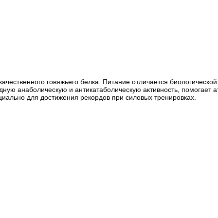
 качественного говяжьего белка. Питание отличается биологическо
рдную анаболическую и антикатаболическую активность, помогает 
ециально для достижения рекордов при силовых тренировках.