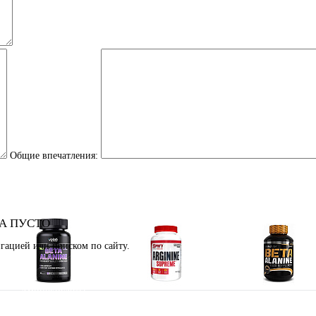
Общие впечатления:
А ПУСТО
гацией или поиском по сайту.
Аминокислоты
Аргинин (l-arginine)
Бета-аланин
отдельные