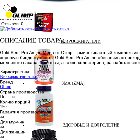
Отзывов: 0
Добавить отзыв
ОПИСАНИЕ ТОВАРА:
ЖИРОСЖИГАТЕЛИ
Gold Beef-Pro Amino Mega от Olimp – аминокислотный комплекс из
хорошую биодоступность. Gold Beef-Pro Amino обеспечивает реко
молочного сахара – лактозы, а также холестерина, разработан сп
Характеристики:
Все характеристики
Бренд
ЗМА (ZMA)
Olimp
Страна производства
Польша
Кол-во порций
150
Гарантия производителя
да
Для мужчин
ЗДОРОВЬЕ И ДОЛГОЛЕТИЕ
да
Для женщин
да