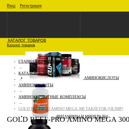
Вход
Регистрация
КАТАЛОГ ТОВАРОВ
Каталог товаров
ГЛАВНАЯ СТРАНИЦА
→
КАТАЛОГ ТОВАРОВ
АМИНОКИСЛОТЫ
→
АМИНОКИСЛОТЫ
→
АМИНОКИСЛОТНЫЕ КОМПЛЕКСЫ
→
GOLD BEEF-PRO AMINO MEGA 300 ТАБЛЕТОК (OLIMP)
ВИТАМИНЫ И МИНЕРАЛЫ
GOLD BEEF-PRO AMINO MEGA 300