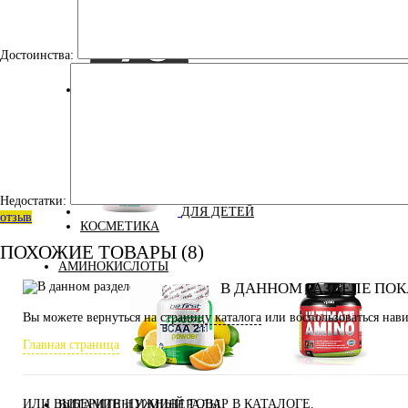
Достоинства:
УЦЕНКА
Недостатки:
ДЛЯ ДЕТЕЙ
отзыв
КОСМЕТИКА
ПОХОЖИЕ ТОВАРЫ (8)
АМИНОКИСЛОТЫ
В ДАННОМ РАЗДЕЛЕ ПОК
Вы можете вернуться на
страницу каталога
или воспользоваться нави
Главная страница
Аминокислоты
Bcaa
комплексные
ИЛИ ВЫБЕРИТЕ НУЖНЫЙ ТОВАР В КАТАЛОГЕ.
ВИТАМИНЫ И МИНЕРАЛЫ