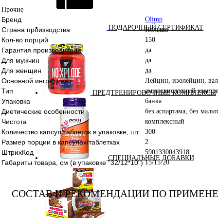
Прочие
Бренд
Olimp
ПОДАРОЧНЫЙ СЕРТИФИКАТ
Страна производства
Польша
Кол-во порций
150
Гарантия производителя
да
Для мужчин
да
Для женщин
да
Основной ингредиент
Лейцин, изолейцин, ва
Тип
аминокислотный компле
ПРЕДТРЕНИРОВОЧНЫЕ КОМПЛЕКСЫ
Упаковка
банка
Диетические особенности
без аспартама, без маль
Чистота
комплексный
Количество капсул/таблеток в упаковке, шт.
300
Размер порции в капсулах/таблетках
2
ШтрихКод
5901330043918
СПЕЦИАЛЬНЫЕ ДОБАВКИ
Габариты товара, см (в упаковке "32/12*10")
15/15/20
СОСТАВ И РЕКОМЕНДАЦИИ ПО ПРИМЕН