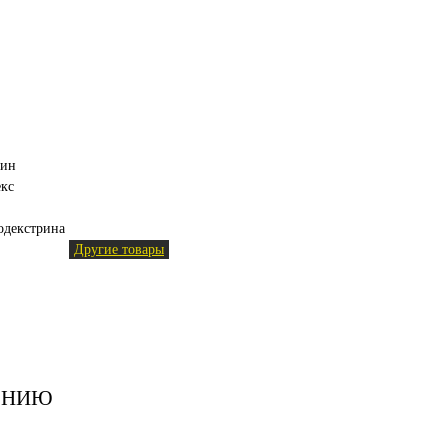
лин
кс
тодекстрина
Другие товары
ЕНИЮ