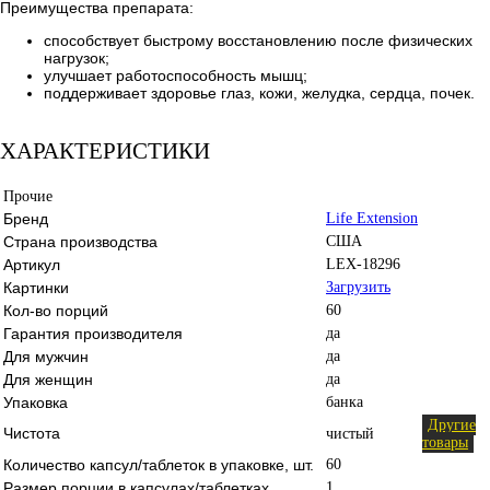
Преимущества препарата:
способствует быстрому восстановлению после физических
нагрузок;
улучшает работоспособность мышц;
поддерживает здоровье глаз, кожи, желудка, сердца, почек.
ХАРАКТЕРИСТИКИ
Прочие
Бренд
Life Extension
Страна производства
США
Артикул
LEX-18296
Картинки
Загрузить
Кол-во порций
60
Гарантия производителя
да
Для мужчин
да
Для женщин
да
Упаковка
банка
Другие
Чистота
чистый
товары
Количество капсул/таблеток в упаковке, шт.
60
Размер порции в капсулах/таблетках
1