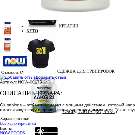
КРЕАТИН
KETO
ОДЕЖДА ДЛЯ ТРЕНИРОВОК
Отзывов: 0
Добавить отзыв
Артикул:
NOW-00175
ОПИСАНИЕ ТОВАРА:
Glutathione – это антиоксидант с мощным действием, который нап
омолаживает кожу и прочие ткани, укрепляет иммунитет. Также гл
ОКСИД АЗОТА (NO, AAKG)
Характеристики:
Все характеристики
Бренд
NOW FOODS