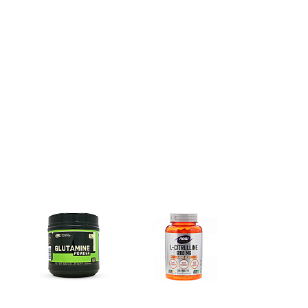
Глутамин
Цитрулин (l-citrulline)