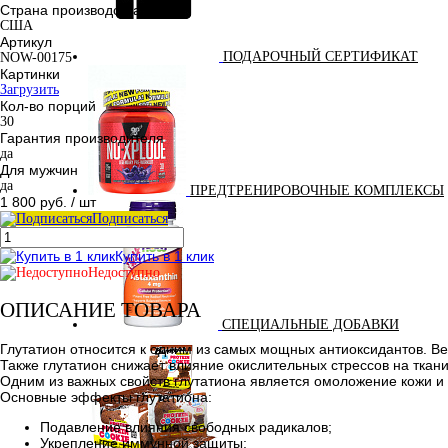
Страна производства
США
Артикул
ПОДАРОЧНЫЙ СЕРТИФИКАТ
NOW-00175
Картинки
Загрузить
Кол-во порций
30
Гарантия производителя
да
Для мужчин
да
ПРЕДТРЕНИРОВОЧНЫЕ КОМПЛЕКСЫ
1 800 руб.
/ шт
Подписаться
Купить в 1 клик
Недоступно
ОПИСАНИЕ ТОВАРА
СПЕЦИАЛЬНЫЕ ДОБАВКИ
Глутатион относится к одним из самых мощных антиоксидантов. В
Также глутатион снижает влияние окислительных стрессов на ткан
Одним из важных свойств глутатиона является омоложение кожи и
Основные эффекты глутатиона:
Подавление влияния свободных радикалов;
Укрепление иммунной защиты;