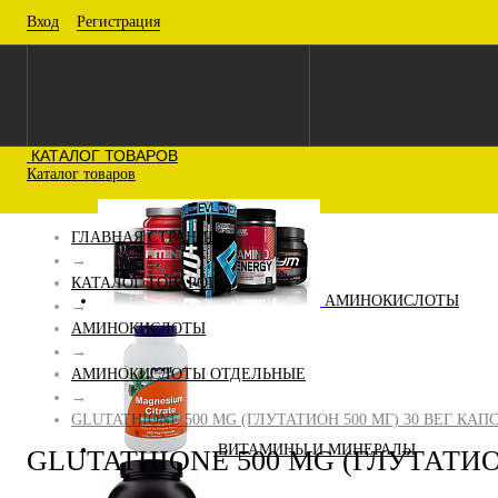
Вход
Регистрация
КАТАЛОГ ТОВАРОВ
Каталог товаров
ГЛАВНАЯ СТРАНИЦА
→
КАТАЛОГ ТОВАРОВ
АМИНОКИСЛОТЫ
→
АМИНОКИСЛОТЫ
→
АМИНОКИСЛОТЫ ОТДЕЛЬНЫЕ
→
GLUTATHIONE 500 MG (ГЛУТАТИОН 500 МГ) 30 ВЕГ КАП
ВИТАМИНЫ И МИНЕРАЛЫ
GLUTATHIONE 500 MG (ГЛУТАТИО