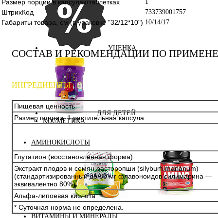
Размер порции в капсулах/таблетках
1
ШтрихКод
733739001757
Габариты товара, см (в упаковке "32/12*10")
10/14/17
УЦЕНКА
СОСТАВ И РЕКОМЕНДАЦИИ ПО ПРИМЕН
ИНГРЕДИЕНТЫ
Пищевая ценность
ДЛЯ ДЕТЕЙ
Размер порции: 1 растительная капсула
КОСМЕТИКА
АМИНОКИСЛОТЫ
Глутатион (восстановленная форма)
Экстракт плодов и семян расторопши (silybum marianum)
(стандартизированный до 80 мг флавоноидов силимарина —
эквивалентно 80%)
Альфа-липоевая кислота
Аминокислоты
Bcaa
* Суточная норма не определена.
комплексные
ВИТАМИНЫ И МИНЕРАЛЫ