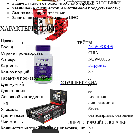
Защита тканей от окислительного стресса;
СПОРТИВНЫЕ БАТОНЧИКИ
Увеличение физической и умственной продуктивности;
Омолаживающее действие;
Защита сердечной мышцы и ЦНС.
ХАРАКТЕРИСТИКИ
Прочие
ТЕЙПЫ
Бренд
NOW FOODS
Страна производства
США
Артикул
NOW-00175
Картинки
Загрузить
Кол-во порций
30
Гарантия производителя
да
УЛУЧШЕНИЕ СНА
Для мужчин
да
Для женщин
да
Основной ингредиент
глутатион
Тип
аминокислота
Упаковка
банка
Диетические особенности
без аспартама, без маль
Чистота
чистый
ЭНЕРГЕТИЧЕСКИЕ ДОБАВКИ
Количество капсул/таблеток в упаковке, шт.
30