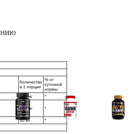
ЕНИЮ
% от
Количество
суточной
в 1 порции
нормы
500 мг
*
100 мг
*
50 мг
*
Аминокислоты
Аргинин (l-arginine)
Бета-аланин
отдельные