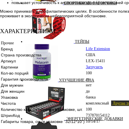
повышает устойчивость к агрессивным факторам внешней ср
СПОРТИВНЫЕ БАТОНЧИКИ
Можно принимать в профилактических целях. В особенности полез
проживает в экологически неблагоприятной обстановке.
ХАРАКТЕРИСТИКИ
ТЕЙПЫ
Прочие
Бренд
Life Extension
Страна производства
США
Артикул
LEX-15411
Картинки
Загрузить
Кол-во порций
100
Гарантия производителя
да
УЛУЧШЕНИЕ СНА
Для мужчин
нет
Для женщин
да
Упаковка
банка
Чистота
комплексный
Другие т
Количество капсул/таблеток в упаковке, шт.
100
ШтрихКод
737870154112
ЭНЕРГЕТИЧЕСКИЕ ДОБАВКИ
Габариты товара, см (в упаковке "32/12*10")
10/14/17