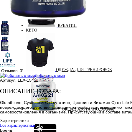
КРЕАТИН
KETO
ОДЕЖДА ДЛЯ ТРЕНИРОВОК
Отзывов: 0
Добавить отзыв
Артикул:
LEX-15411
ОПИСАНИЕ ТОВАРА:
Glutathione, Cysteine & C (Глутатион, Цистеин и Витамин C) от Li
повреждающего действия радиации, способствует выведению токс
ОКСИД АЗОТА (NO, AAKG)
самовосстановления в организме. Присутствующий в составе вита
Характеристики:
Все характеристики
Бренд