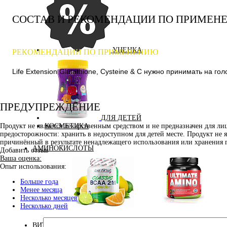
СОСТАВ И РЕКОМЕНДАЦИИ ПО ПРИМЕН
УЦЕНКА
РЕКОМЕНДАЦИИ ПО ПРИМЕНЕНИЮ
Life Extension Glutathione, Cysteine & C нужно принимать на го
ПРЕДУПРЕЖДЕНИЕ
ДЛЯ ДЕТЕЙ
КОСМЕТИКА
Продукт не является лекарственным средством и не предназначен для л
предосторожности: хранить в недоступном для детей месте. Продукт не 
причинённый в результате ненадлежащего использования или хранения 
АМИНОКИСЛОТЫ
Добавить отзыв
Ваша оценка:
Опыт использования:
Больше года
Менее месяца
Несколько месяцев
Несколько дней
Аминокислоты
Bcaa
комплексные
ВИТАМИНЫ И МИНЕРАЛЫ