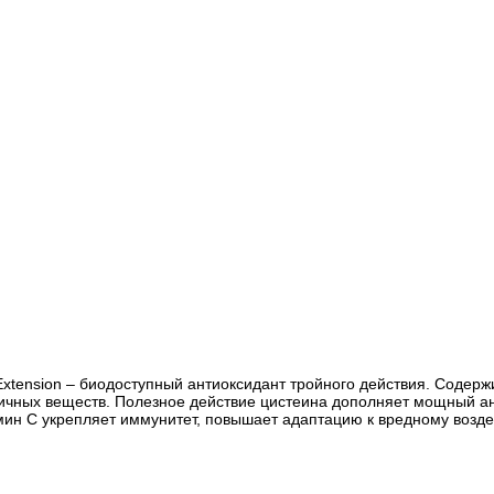
fe Extension – биодоступный антиоксидант тройного действия. Соде
ичных веществ. Полезное действие цистеина дополняет мощный а
мин C укрепляет иммунитет, повышает адаптацию к вредному возд