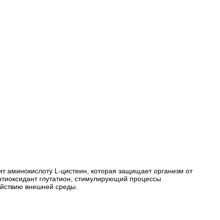
ржит аминокислоту L-цистеин, которая защищает организм от
нтиоксидант глутатион, стимулирующий процессы
ействию внешней среды.