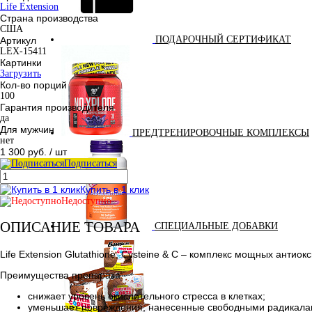
Life Extension
Страна производства
США
ПОДАРОЧНЫЙ СЕРТИФИКАТ
Артикул
LEX-15411
Картинки
Загрузить
Кол-во порций
100
Гарантия производителя
да
Для мужчин
ПРЕДТРЕНИРОВОЧНЫЕ КОМПЛЕКСЫ
нет
1 300 руб.
/ шт
Подписаться
Купить в 1 клик
Недоступно
ОПИСАНИЕ ТОВАРА
СПЕЦИАЛЬНЫЕ ДОБАВКИ
Life Extension Glutathione, Cysteine & C – комплекс мощных ан
Преимущества препарата:
снижает уровень окислительного стресса в клетках;
уменьшает повреждения, нанесенные свободными радикала