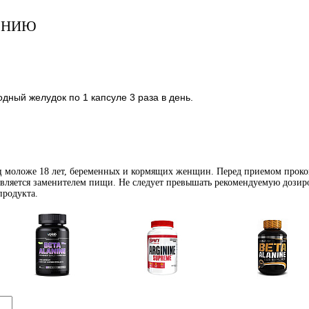
ЕНИЮ
лодный желудок по 1 капсуле 3 раза в день.
иц моложе 18 лет, беременных и кормящих женщин. Перед приемом проко
является заменителем пищи. Не следует превышать рекомендуемую дозиро
продукта.
Аминокислоты
Аргинин (l-arginine)
Бета-аланин
отдельные